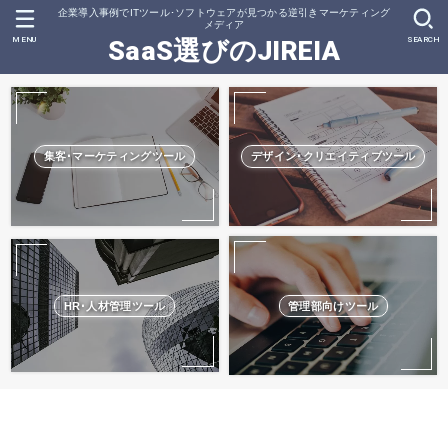
企業導入事例でITツール･ソフトウェアが見つかる逆引きマーケティング
メディア
MENU
SEARCH
SaaS選びのJIREIA
集客･マーケティングツール
デザイン･クリエイティブツール
HR･人材管理ツール
管理部向けツール