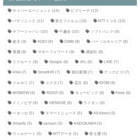
サイバーエージェント
(14)
ビズリーチ
(12)
パナソニック
(11)
富士フイルム
(10)
NTTドコモ
(10)
ヤフージャパン
(10)
千趣会
(10)
ソフトバンク
(9)
楽天
(9)
KDDI
(9)
DMM
(9)
パーソルキャリア
(8)
電通
(8)
マネーフォワード
(8)
講談社
(8)
リクルート
(8)
Google
(8)
JAL
(8)
LINE
(7)
ANA
(7)
SmartHR
(7)
朝日新聞
(7)
クックビズ
(7)
メルカリ
(7)
コクヨ
(7)
花王
(6)
IDOM
(6)
WOWOW
(6)
RIZAP
(6)
キュービック
(6)
freee
(6)
ドミノピザ
(6)
HENNGE
(6)
ライオン
(6)
ベネッセ
(5)
スマートニュース
(5)
All About
(5)
Shopify
(5)
sansan
(5)
KADOKAWA
(5)
ウィルゲート
(5)
NTTデータ
(5)
富士通
(5)