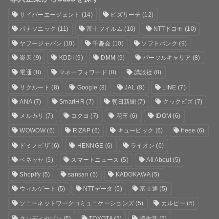
サイバーエージェント
(14)
ビズリーチ
(12)
パナソニック
(11)
富士フイルム
(10)
NTTドコモ
(10)
ヤフージャパン
(10)
千趣会
(10)
ソフトバンク
(9)
楽天
(9)
KDDI
(9)
DMM
(9)
パーソルキャリア
(8)
電通
(8)
マネーフォワード
(8)
講談社
(8)
リクルート
(8)
Google
(8)
JAL
(8)
LINE
(7)
ANA
(7)
SmartHR
(7)
朝日新聞
(7)
クックビズ
(7)
メルカリ
(7)
コクヨ
(7)
花王
(6)
IDOM
(6)
WOWOW
(6)
RIZAP
(6)
キュービック
(6)
freee
(6)
ドミノピザ
(6)
HENNGE
(6)
ライオン
(6)
ベネッセ
(5)
スマートニュース
(5)
All About
(5)
Shopify
(5)
sansan
(5)
KADOKAWA
(5)
ウィルゲート
(5)
NTTデータ
(5)
富士通
(5)
ソニーネットワークコミュニケーションズ
(5)
カルビー
(5)
クレディセゾン
(5)
TOYOTA
(5)
資生堂
(5)