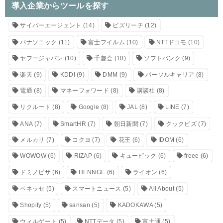
導入企業からツールを探す
サイバーエージェント
(14)
ビズリーチ
(12)
パナソニック
(11)
富士フイルム
(10)
NTTドコモ
(10)
ヤフージャパン
(10)
千趣会
(10)
ソフトバンク
(9)
楽天
(9)
KDDI
(9)
DMM
(9)
パーソルキャリア
(8)
電通
(8)
マネーフォワード
(8)
講談社
(8)
リクルート
(8)
Google
(8)
JAL
(8)
LINE
(7)
ANA
(7)
SmartHR
(7)
朝日新聞
(7)
クックビズ
(7)
メルカリ
(7)
コクヨ
(7)
花王
(6)
IDOM
(6)
WOWOW
(6)
RIZAP
(6)
キュービック
(6)
freee
(6)
ドミノピザ
(6)
HENNGE
(6)
ライオン
(6)
ベネッセ
(5)
スマートニュース
(5)
All About
(5)
Shopify
(5)
sansan
(5)
KADOKAWA
(5)
ウィルゲート
(5)
NTTデータ
(5)
富士通
(5)