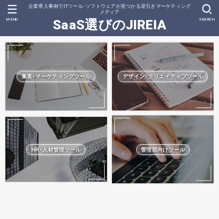
企業導入事例でITツール･ソフトウェアが見つかる逆引きマーケティング
メディア
MENU
SEARCH
SaaS選びのJIREIA
集客･マーケティングツール
デザイン･クリエイティブツール
HR･人材管理ツール
管理部向けツール