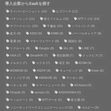
導入企業からSaaSを探す
サイバーエージェント
(14)
ビズリーチ
(12)
パナソニック
(11)
富士フイルム
(10)
NTTドコモ
(10)
ヤフージャパン
(10)
千趣会
(10)
ソフトバンク
(9)
楽天
(9)
KDDI
(9)
DMM
(9)
パーソルキャリア
(8)
電通
(8)
マネーフォワード
(8)
講談社
(8)
リクルート
(8)
Google
(8)
JAL
(8)
LINE
(7)
ANA
(7)
SmartHR
(7)
朝日新聞
(7)
クックビズ
(7)
メルカリ
(7)
コクヨ
(7)
花王
(6)
IDOM
(6)
WOWOW
(6)
RIZAP
(6)
キュービック
(6)
freee
(6)
ドミノピザ
(6)
HENNGE
(6)
ライオン
(6)
ベネッセ
(5)
スマートニュース
(5)
All About
(5)
Shopify
(5)
sansan
(5)
KADOKAWA
(5)
ウィルゲート
(5)
NTTデータ
(5)
富士通
(5)
ソニーネットワークコミュニケーションズ
(5)
カルビー
(5)