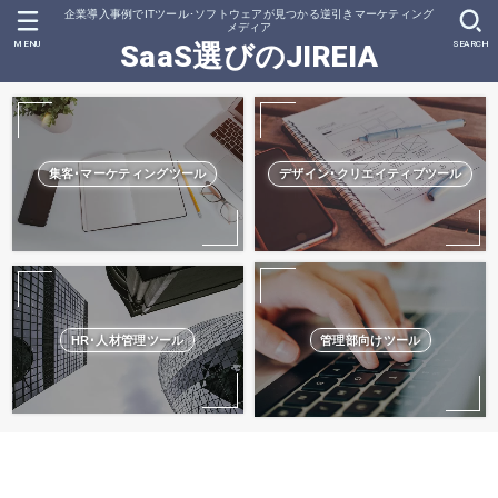
企業導入事例でITツール･ソフトウェアが見つかる逆引きマーケティング
メディア
MENU
SEARCH
SaaS選びのJIREIA
集客･マーケティングツール
デザイン･クリエイティブツール
HR･人材管理ツール
管理部向けツール