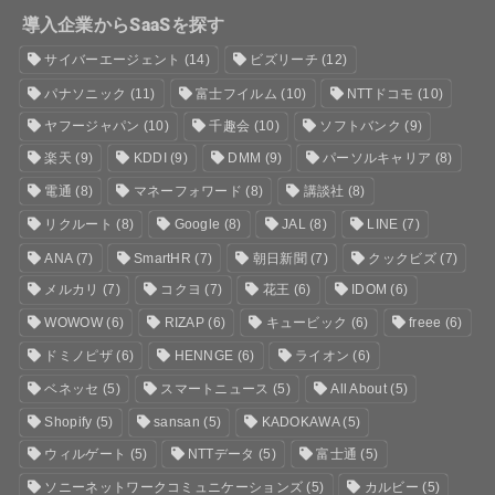
導入企業からSaaSを探す
サイバーエージェント
(14)
ビズリーチ
(12)
パナソニック
(11)
富士フイルム
(10)
NTTドコモ
(10)
ヤフージャパン
(10)
千趣会
(10)
ソフトバンク
(9)
楽天
(9)
KDDI
(9)
DMM
(9)
パーソルキャリア
(8)
電通
(8)
マネーフォワード
(8)
講談社
(8)
リクルート
(8)
Google
(8)
JAL
(8)
LINE
(7)
ANA
(7)
SmartHR
(7)
朝日新聞
(7)
クックビズ
(7)
メルカリ
(7)
コクヨ
(7)
花王
(6)
IDOM
(6)
WOWOW
(6)
RIZAP
(6)
キュービック
(6)
freee
(6)
ドミノピザ
(6)
HENNGE
(6)
ライオン
(6)
ベネッセ
(5)
スマートニュース
(5)
All About
(5)
Shopify
(5)
sansan
(5)
KADOKAWA
(5)
ウィルゲート
(5)
NTTデータ
(5)
富士通
(5)
ソニーネットワークコミュニケーションズ
(5)
カルビー
(5)