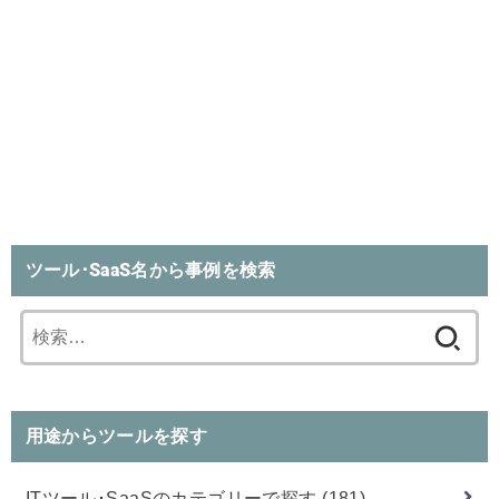
ツール･SaaS名から事例を検索
検
索:
用途からツールを探す
ITツール･SaaSのカテゴリーで探す
(181)