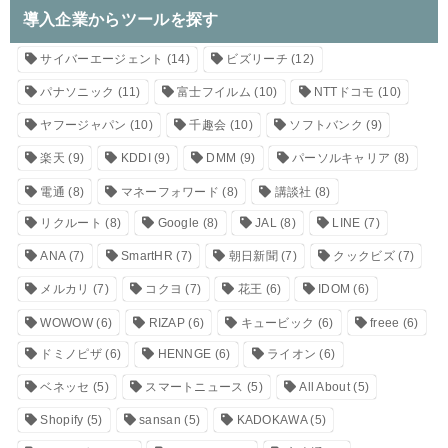
導入企業からツールを探す
サイバーエージェント
(14)
ビズリーチ
(12)
パナソニック
(11)
富士フイルム
(10)
NTTドコモ
(10)
ヤフージャパン
(10)
千趣会
(10)
ソフトバンク
(9)
楽天
(9)
KDDI
(9)
DMM
(9)
パーソルキャリア
(8)
電通
(8)
マネーフォワード
(8)
講談社
(8)
リクルート
(8)
Google
(8)
JAL
(8)
LINE
(7)
ANA
(7)
SmartHR
(7)
朝日新聞
(7)
クックビズ
(7)
メルカリ
(7)
コクヨ
(7)
花王
(6)
IDOM
(6)
WOWOW
(6)
RIZAP
(6)
キュービック
(6)
freee
(6)
ドミノピザ
(6)
HENNGE
(6)
ライオン
(6)
ベネッセ
(5)
スマートニュース
(5)
All About
(5)
Shopify
(5)
sansan
(5)
KADOKAWA
(5)