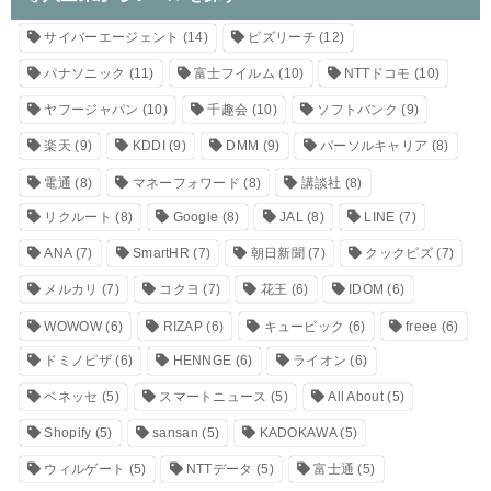
サイバーエージェント
(14)
ビズリーチ
(12)
パナソニック
(11)
富士フイルム
(10)
NTTドコモ
(10)
ヤフージャパン
(10)
千趣会
(10)
ソフトバンク
(9)
楽天
(9)
KDDI
(9)
DMM
(9)
パーソルキャリア
(8)
電通
(8)
マネーフォワード
(8)
講談社
(8)
リクルート
(8)
Google
(8)
JAL
(8)
LINE
(7)
ANA
(7)
SmartHR
(7)
朝日新聞
(7)
クックビズ
(7)
メルカリ
(7)
コクヨ
(7)
花王
(6)
IDOM
(6)
WOWOW
(6)
RIZAP
(6)
キュービック
(6)
freee
(6)
ドミノピザ
(6)
HENNGE
(6)
ライオン
(6)
ベネッセ
(5)
スマートニュース
(5)
All About
(5)
Shopify
(5)
sansan
(5)
KADOKAWA
(5)
ウィルゲート
(5)
NTTデータ
(5)
富士通
(5)