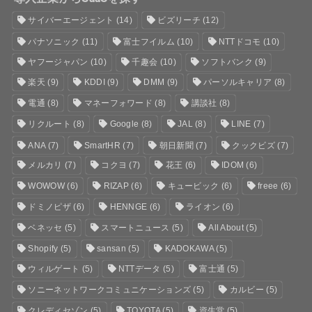
サイバーエージェント
(14)
ビズリーチ
(12)
パナソニック
(11)
富士フイルム
(10)
NTTドコモ
(10)
ヤフージャパン
(10)
千趣会
(10)
ソフトバンク
(9)
楽天
(9)
KDDI
(9)
DMM
(9)
パーソルキャリア
(8)
電通
(8)
マネーフォワード
(8)
講談社
(8)
リクルート
(8)
Google
(8)
JAL
(8)
LINE
(7)
ANA
(7)
SmartHR
(7)
朝日新聞
(7)
クックビズ
(7)
メルカリ
(7)
コクヨ
(7)
花王
(6)
IDOM
(6)
WOWOW
(6)
RIZAP
(6)
キュービック
(6)
freee
(6)
ドミノピザ
(6)
HENNGE
(6)
ライオン
(6)
ベネッセ
(5)
スマートニュース
(5)
All About
(5)
Shopify
(5)
sansan
(5)
KADOKAWA
(5)
ウィルゲート
(5)
NTTデータ
(5)
富士通
(5)
ソニーネットワークコミュニケーションズ
(5)
カルビー
(5)
クレディセゾン
(5)
TOYOTA
(5)
資生堂
(5)