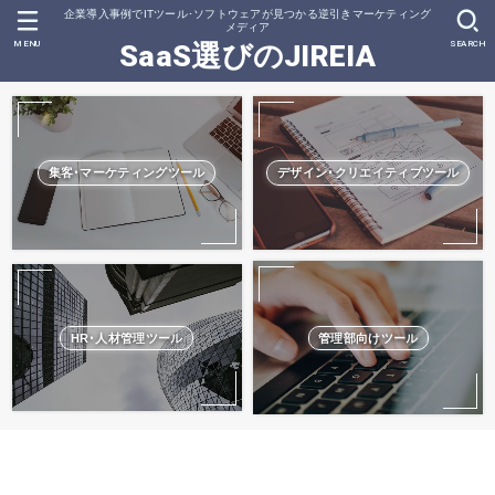
企業導入事例でITツール･ソフトウェアが見つかる逆引きマーケティング
メディア
MENU
SEARCH
SaaS選びのJIREIA
集客･マーケティングツール
デザイン･クリエイティブツール
HR･人材管理ツール
管理部向けツール