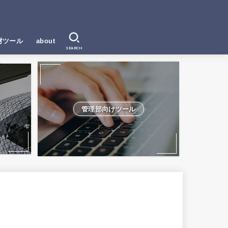
材ツール
about
SEARCH
管理部向けツール