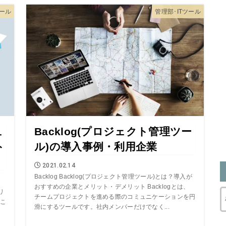
ール
管理部･ITツール
ュ
Backlog(プロジェクト管理ツー
ト
ル)の導入事例・利用企業
2021.02.14
Backlog Backlog(プロジェクト管理ツール)とは？導入が
おすすめの企業とメリット・デメリット Backlogとは、
リ
チームプロジェクトを進める際のコミュニケーションを円
るこ
滑にするツールです。社内メンバーだけでなく...
タ