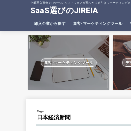
企業導入事例でITツール･ソフトウェアが見つかる逆引きマーケティングメ
SaaS選びのJIREIA
導入企業から探す
集客･マーケティングツール
SEO分析ツール
ヒートマップツール
集客･マーケティングツール
デ
日本経済新聞