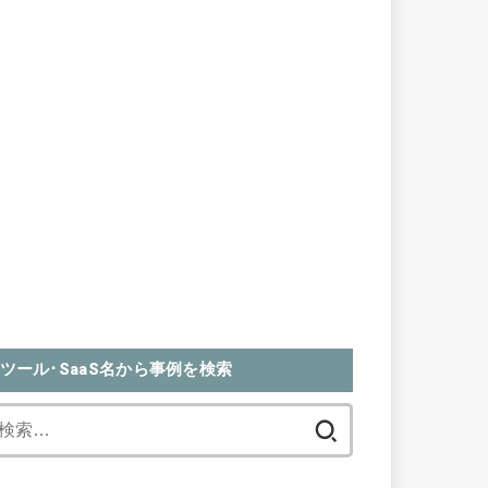
ツール･SaaS名から事例を検索
検
索: