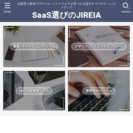
企業導入事例でITツール･ソフトウェアが見つかる逆引きマーケティング
メディア
MENU
SEARCH
SaaS選びのJIREIA
集客･マーケティングツール
デザイン･クリエイティブツール
HR･人材管理ツール
管理部向けツール