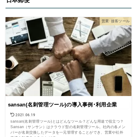
日本郵便
営業･接客ツール
sansan(名刺管理ツール)の導入事例･利用企業
2021.06.19
sansan(名刺管理ツール)とはどんなツール？どんな用途で役立つ？
Sansan（サンサン）はクラウド型の名刺管理ツール。社内の各メン
バーが名刺交換したデータを一元管理することができ、営業や社外