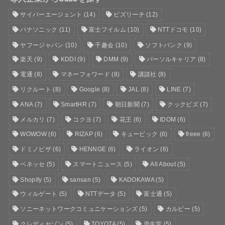
サイバーエージェント
(14)
ビズリーチ
(12)
パナソニック
(11)
富士フイルム
(10)
NTTドコモ
(10)
ヤフージャパン
(10)
千趣会
(10)
ソフトバンク
(9)
楽天
(9)
KDDI
(9)
DMM
(9)
パーソルキャリア
(8)
電通
(8)
マネーフォワード
(8)
講談社
(8)
リクルート
(8)
Google
(8)
JAL
(8)
LINE
(7)
ANA
(7)
SmartHR
(7)
朝日新聞
(7)
クックビズ
(7)
メルカリ
(7)
コクヨ
(7)
花王
(6)
IDOM
(6)
WOWOW
(6)
RIZAP
(6)
キュービック
(6)
freee
(6)
ドミノピザ
(6)
HENNGE
(6)
ライオン
(6)
ベネッセ
(5)
スマートニュース
(5)
All About
(5)
Shopify
(5)
sansan
(5)
KADOKAWA
(5)
ウィルゲート
(5)
NTTデータ
(5)
富士通
(5)
ソニーネットワークコミュニケーションズ
(5)
カルビー
(5)
クレディセゾン
(5)
TOYOTA
(5)
資生堂
(5)