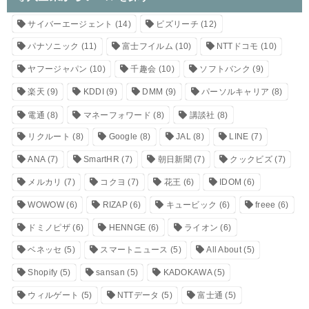
サイバーエージェント
(14)
ビズリーチ
(12)
パナソニック
(11)
富士フイルム
(10)
NTTドコモ
(10)
ヤフージャパン
(10)
千趣会
(10)
ソフトバンク
(9)
楽天
(9)
KDDI
(9)
DMM
(9)
パーソルキャリア
(8)
電通
(8)
マネーフォワード
(8)
講談社
(8)
リクルート
(8)
Google
(8)
JAL
(8)
LINE
(7)
ANA
(7)
SmartHR
(7)
朝日新聞
(7)
クックビズ
(7)
メルカリ
(7)
コクヨ
(7)
花王
(6)
IDOM
(6)
WOWOW
(6)
RIZAP
(6)
キュービック
(6)
freee
(6)
ドミノピザ
(6)
HENNGE
(6)
ライオン
(6)
ベネッセ
(5)
スマートニュース
(5)
All About
(5)
Shopify
(5)
sansan
(5)
KADOKAWA
(5)
ウィルゲート
(5)
NTTデータ
(5)
富士通
(5)