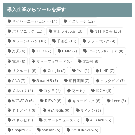
導入企業からツールを探す
サイバーエージェント
(14)
ビズリーチ
(12)
パナソニック
(11)
富士フイルム
(10)
NTTドコモ
(10)
ヤフージャパン
(10)
千趣会
(10)
ソフトバンク
(9)
楽天
(9)
KDDI
(9)
DMM
(9)
パーソルキャリア
(8)
電通
(8)
マネーフォワード
(8)
講談社
(8)
リクルート
(8)
Google
(8)
JAL
(8)
LINE
(7)
ANA
(7)
SmartHR
(7)
朝日新聞
(7)
クックビズ
(7)
メルカリ
(7)
コクヨ
(7)
花王
(6)
IDOM
(6)
WOWOW
(6)
RIZAP
(6)
キュービック
(6)
freee
(6)
ドミノピザ
(6)
HENNGE
(6)
ライオン
(6)
ベネッセ
(5)
スマートニュース
(5)
All About
(5)
Shopify
(5)
sansan
(5)
KADOKAWA
(5)