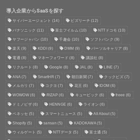
導入企業からSaaSを探す
サイバーエージェント
(14)
ビズリーチ
(12)
パナソニック
(11)
富士フイルム
(10)
NTTドコモ
(10)
ヤフージャパン
(10)
千趣会
(10)
ソフトバンク
(9)
楽天
(9)
KDDI
(9)
DMM
(9)
パーソルキャリア
(8)
電通
(8)
マネーフォワード
(8)
講談社
(8)
リクルート
(8)
Google
(8)
JAL
(8)
LINE
(7)
ANA
(7)
SmartHR
(7)
朝日新聞
(7)
クックビズ
(7)
メルカリ
(7)
コクヨ
(7)
花王
(6)
IDOM
(6)
WOWOW
(6)
RIZAP
(6)
キュービック
(6)
freee
(6)
ドミノピザ
(6)
HENNGE
(6)
ライオン
(6)
ベネッセ
(5)
スマートニュース
(5)
All About
(5)
Shopify
(5)
sansan
(5)
KADOKAWA
(5)
ウィルゲート
(5)
NTTデータ
(5)
富士通
(5)