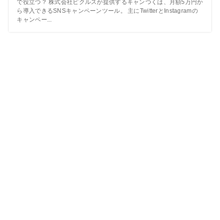
で役立つ？ 株式会社ピクルスが提供するキャンつくは、月額5万円か
ら導入できるSNSキャンペーンツール。 主にTwitterとInstagramの
キャンペー...