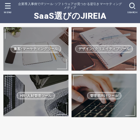
企業導入事例でITツール･ソフトウェアが見つかる逆引きマーケティング
メディア
MENU
SEARCH
SaaS選びのJIREIA
集客･マーケティングツール
デザイン･クリエイティブツール
HR･人材管理ツール
管理部向けツール