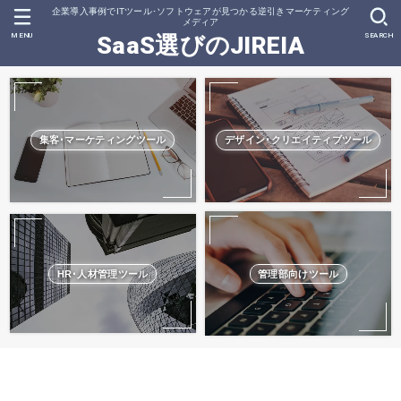
企業導入事例でITツール･ソフトウェアが見つかる逆引きマーケティング
メディア
MENU
SEARCH
SaaS選びのJIREIA
集客･マーケティングツール
デザイン･クリエイティブツール
HR･人材管理ツール
管理部向けツール