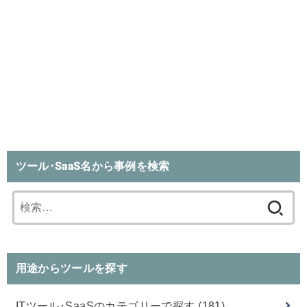
ツール･SaaS名から事例を検索
検
索:
用途からツールを探す
ITツール･SaaSのカテゴリーで探す
(181)