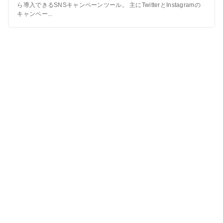
ら導入できるSNSキャンペーンツール。 主にTwitterとInstagramの
キャンペー...