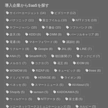
導入企業からSaaSを探す
サイバーエージェント
(14)
ビズリーチ
(12)
パナソニック
(11)
富士フイルム
(10)
NTTドコモ
(10)
ヤフージャパン
(10)
千趣会
(10)
ソフトバンク
(9)
楽天
(9)
KDDI
(9)
DMM
(9)
パーソルキャリア
(8)
電通
(8)
マネーフォワード
(8)
講談社
(8)
リクルート
(8)
Google
(8)
JAL
(8)
LINE
(7)
ANA
(7)
SmartHR
(7)
朝日新聞
(7)
クックビズ
(7)
メルカリ
(7)
コクヨ
(7)
花王
(6)
IDOM
(6)
WOWOW
(6)
RIZAP
(6)
キュービック
(6)
freee
(6)
ドミノピザ
(6)
HENNGE
(6)
ライオン
(6)
ベネッセ
(5)
スマートニュース
(5)
All About
(5)
Shopify
(5)
sansan
(5)
KADOKAWA
(5)
ウィルゲート
(5)
NTTデータ
(5)
富士通
(5)
ソニーネットワークコミュニケーションズ
(5)
カルビー
(5)