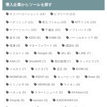
導入企業からツールを探す
サイバーエージェント
(14)
ビズリーチ
(12)
パナソニック
(11)
富士フイルム
(10)
NTTドコモ
(10)
ヤフージャパン
(10)
千趣会
(10)
ソフトバンク
(9)
楽天
(9)
KDDI
(9)
DMM
(9)
パーソルキャリア
(8)
電通
(8)
マネーフォワード
(8)
講談社
(8)
リクルート
(8)
Google
(8)
JAL
(8)
LINE
(7)
ANA
(7)
SmartHR
(7)
朝日新聞
(7)
クックビズ
(7)
メルカリ
(7)
コクヨ
(7)
花王
(6)
IDOM
(6)
WOWOW
(6)
RIZAP
(6)
キュービック
(6)
freee
(6)
ドミノピザ
(6)
HENNGE
(6)
ライオン
(6)
ベネッセ
(5)
スマートニュース
(5)
All About
(5)
Shopify
(5)
sansan
(5)
KADOKAWA
(5)