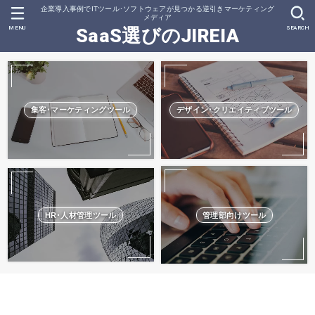
企業導入事例でITツール･ソフトウェアが見つかる逆引きマーケティング
メディア
MENU
SEARCH
SaaS選びのJIREIA
集客･マーケティングツール
デザイン･クリエイティブツール
HR･人材管理ツール
管理部向けツール