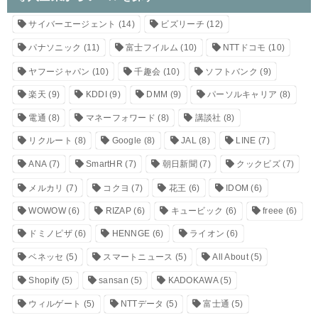
サイバーエージェント
(14)
ビズリーチ
(12)
パナソニック
(11)
富士フイルム
(10)
NTTドコモ
(10)
ヤフージャパン
(10)
千趣会
(10)
ソフトバンク
(9)
楽天
(9)
KDDI
(9)
DMM
(9)
パーソルキャリア
(8)
電通
(8)
マネーフォワード
(8)
講談社
(8)
リクルート
(8)
Google
(8)
JAL
(8)
LINE
(7)
ANA
(7)
SmartHR
(7)
朝日新聞
(7)
クックビズ
(7)
メルカリ
(7)
コクヨ
(7)
花王
(6)
IDOM
(6)
WOWOW
(6)
RIZAP
(6)
キュービック
(6)
freee
(6)
ドミノピザ
(6)
HENNGE
(6)
ライオン
(6)
ベネッセ
(5)
スマートニュース
(5)
All About
(5)
Shopify
(5)
sansan
(5)
KADOKAWA
(5)
ウィルゲート
(5)
NTTデータ
(5)
富士通
(5)