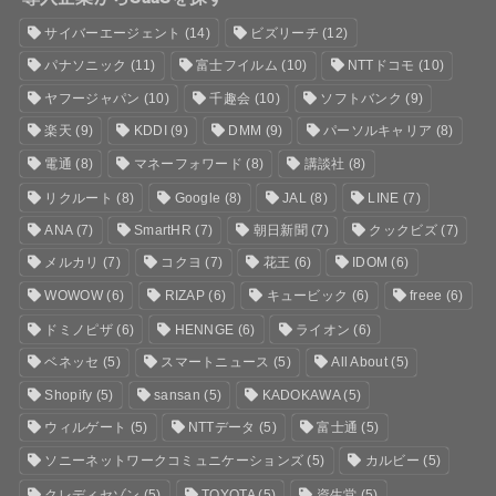
サイバーエージェント
(14)
ビズリーチ
(12)
パナソニック
(11)
富士フイルム
(10)
NTTドコモ
(10)
ヤフージャパン
(10)
千趣会
(10)
ソフトバンク
(9)
楽天
(9)
KDDI
(9)
DMM
(9)
パーソルキャリア
(8)
電通
(8)
マネーフォワード
(8)
講談社
(8)
リクルート
(8)
Google
(8)
JAL
(8)
LINE
(7)
ANA
(7)
SmartHR
(7)
朝日新聞
(7)
クックビズ
(7)
メルカリ
(7)
コクヨ
(7)
花王
(6)
IDOM
(6)
WOWOW
(6)
RIZAP
(6)
キュービック
(6)
freee
(6)
ドミノピザ
(6)
HENNGE
(6)
ライオン
(6)
ベネッセ
(5)
スマートニュース
(5)
All About
(5)
Shopify
(5)
sansan
(5)
KADOKAWA
(5)
ウィルゲート
(5)
NTTデータ
(5)
富士通
(5)
ソニーネットワークコミュニケーションズ
(5)
カルビー
(5)
クレディセゾン
(5)
TOYOTA
(5)
資生堂
(5)