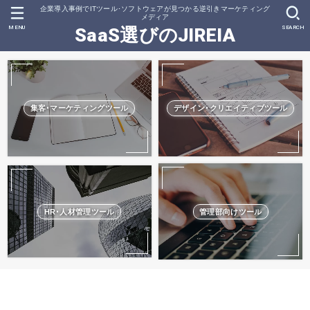
企業導入事例でITツール･ソフトウェアが見つかる逆引きマーケティング
メディア
MENU
SEARCH
SaaS選びのJIREIA
集客･マーケティングツール
デザイン･クリエイティブツール
HR･人材管理ツール
管理部向けツール