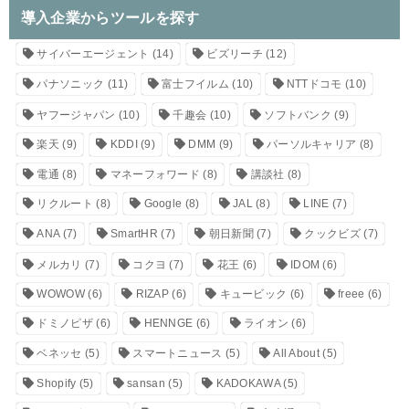
導入企業からツールを探す
サイバーエージェント
(14)
ビズリーチ
(12)
パナソニック
(11)
富士フイルム
(10)
NTTドコモ
(10)
ヤフージャパン
(10)
千趣会
(10)
ソフトバンク
(9)
楽天
(9)
KDDI
(9)
DMM
(9)
パーソルキャリア
(8)
電通
(8)
マネーフォワード
(8)
講談社
(8)
リクルート
(8)
Google
(8)
JAL
(8)
LINE
(7)
ANA
(7)
SmartHR
(7)
朝日新聞
(7)
クックビズ
(7)
メルカリ
(7)
コクヨ
(7)
花王
(6)
IDOM
(6)
WOWOW
(6)
RIZAP
(6)
キュービック
(6)
freee
(6)
ドミノピザ
(6)
HENNGE
(6)
ライオン
(6)
ベネッセ
(5)
スマートニュース
(5)
All About
(5)
Shopify
(5)
sansan
(5)
KADOKAWA
(5)