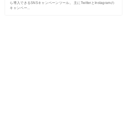
ら導入できるSNSキャンペーンツール。 主にTwitterとInstagramの
キャンペー...