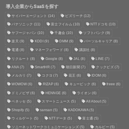
導入企業からSaaSを探す
サイバーエージェント
(14)
ビズリーチ
(12)
パナソニック
(11)
富士フイルム
(10)
NTTドコモ
(10)
ヤフージャパン
(10)
千趣会
(10)
ソフトバンク
(9)
楽天
(9)
KDDI
(9)
DMM
(9)
パーソルキャリア
(8)
電通
(8)
マネーフォワード
(8)
講談社
(8)
リクルート
(8)
Google
(8)
JAL
(8)
LINE
(7)
ANA
(7)
SmartHR
(7)
朝日新聞
(7)
クックビズ
(7)
メルカリ
(7)
コクヨ
(7)
花王
(6)
IDOM
(6)
WOWOW
(6)
RIZAP
(6)
キュービック
(6)
freee
(6)
ドミノピザ
(6)
HENNGE
(6)
ライオン
(6)
ベネッセ
(5)
スマートニュース
(5)
All About
(5)
Shopify
(5)
sansan
(5)
KADOKAWA
(5)
ウィルゲート
(5)
NTTデータ
(5)
富士通
(5)
ソニーネットワークコミュニケーションズ
(5)
カルビー
(5)