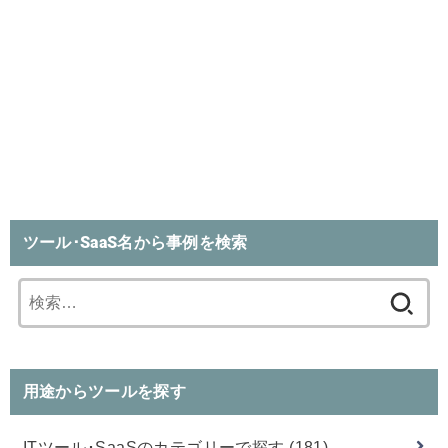
ツール･SaaS名から事例を検索
検
索:
用途からツールを探す
ITツール･SaaSのカテゴリーで探す
(181)