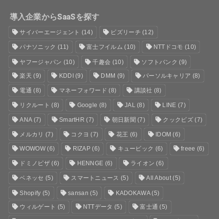
導入企業からSaaSを探す
サイバーエージェント
(14)
ビズリーチ
(12)
パナソニック
(11)
富士フイルム
(10)
NTTドコモ
(10)
ヤフージャパン
(10)
千趣会
(10)
ソフトバンク
(9)
楽天
(9)
KDDI
(9)
DMM
(9)
パーソルキャリア
(8)
電通
(8)
マネーフォワード
(8)
講談社
(8)
リクルート
(8)
Google
(8)
JAL
(8)
LINE
(7)
ANA
(7)
SmartHR
(7)
朝日新聞
(7)
クックビズ
(7)
メルカリ
(7)
コクヨ
(7)
花王
(6)
IDOM
(6)
WOWOW
(6)
RIZAP
(6)
キュービック
(6)
freee
(6)
ドミノピザ
(6)
HENNGE
(6)
ライオン
(6)
ベネッセ
(5)
スマートニュース
(5)
All About
(5)
Shopify
(5)
sansan
(5)
KADOKAWA
(5)
ウィルゲート
(5)
NTTデータ
(5)
富士通
(5)