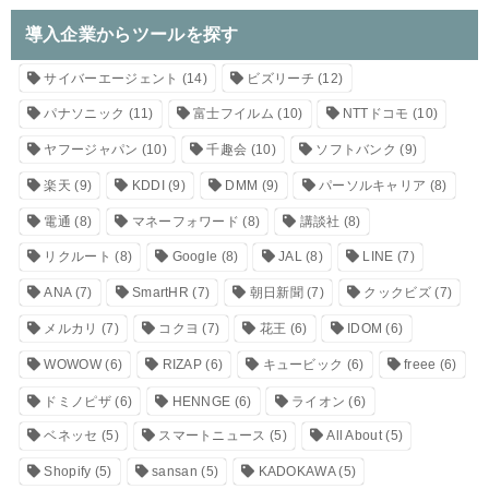
導入企業からツールを探す
サイバーエージェント
(14)
ビズリーチ
(12)
パナソニック
(11)
富士フイルム
(10)
NTTドコモ
(10)
ヤフージャパン
(10)
千趣会
(10)
ソフトバンク
(9)
楽天
(9)
KDDI
(9)
DMM
(9)
パーソルキャリア
(8)
電通
(8)
マネーフォワード
(8)
講談社
(8)
リクルート
(8)
Google
(8)
JAL
(8)
LINE
(7)
ANA
(7)
SmartHR
(7)
朝日新聞
(7)
クックビズ
(7)
メルカリ
(7)
コクヨ
(7)
花王
(6)
IDOM
(6)
WOWOW
(6)
RIZAP
(6)
キュービック
(6)
freee
(6)
ドミノピザ
(6)
HENNGE
(6)
ライオン
(6)
ベネッセ
(5)
スマートニュース
(5)
All About
(5)
Shopify
(5)
sansan
(5)
KADOKAWA
(5)