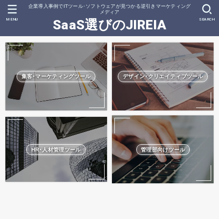
企業導入事例でITツール･ソフトウェアが見つかる逆引きマーケティング
メディア
MENU
SEARCH
SaaS選びのJIREIA
集客･マーケティングツール
デザイン･クリエイティブツール
HR･人材管理ツール
管理部向けツール