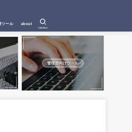
材ツール
about
SEARCH
管理部向けツール