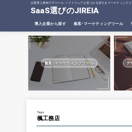
企業導入事例でITツール･ソフトウェアが見つかる逆引きマーケティングメ
SaaS選びのJIREIA
導入企業から探す
集客･マーケティングツール
SEO分析ツール
ヒートマップツール
集客･マーケティングツール
デ
楓工務店