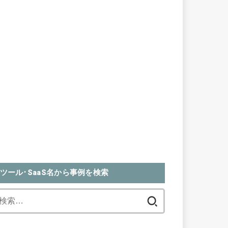
ツール･SaaS名から事例を検索
検
索: