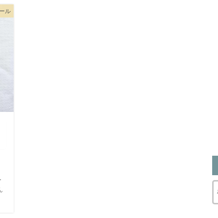
ツール
？
ー
ん