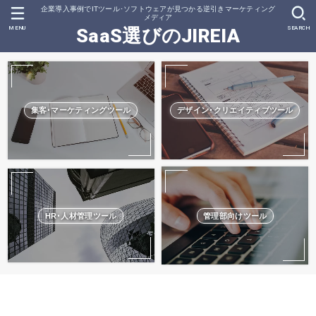
企業導入事例でITツール･ソフトウェアが見つかる逆引きマーケティング
メディア
MENU
SEARCH
SaaS選びのJIREIA
集客･マーケティングツール
デザイン･クリエイティブツール
HR･人材管理ツール
管理部向けツール