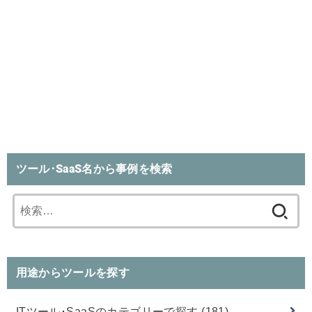
ツール･SaaS名から事例を検索
検
索:
用途からツールを探す
ITツール･SaaSのカテゴリーで探す
(181)