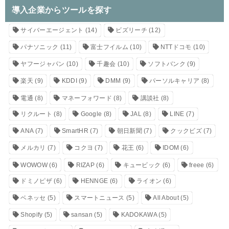
導入企業からツールを探す
サイバーエージェント
(14)
ビズリーチ
(12)
パナソニック
(11)
富士フイルム
(10)
NTTドコモ
(10)
ヤフージャパン
(10)
千趣会
(10)
ソフトバンク
(9)
楽天
(9)
KDDI
(9)
DMM
(9)
パーソルキャリア
(8)
電通
(8)
マネーフォワード
(8)
講談社
(8)
リクルート
(8)
Google
(8)
JAL
(8)
LINE
(7)
ANA
(7)
SmartHR
(7)
朝日新聞
(7)
クックビズ
(7)
メルカリ
(7)
コクヨ
(7)
花王
(6)
IDOM
(6)
WOWOW
(6)
RIZAP
(6)
キュービック
(6)
freee
(6)
ドミノピザ
(6)
HENNGE
(6)
ライオン
(6)
ベネッセ
(5)
スマートニュース
(5)
All About
(5)
Shopify
(5)
sansan
(5)
KADOKAWA
(5)