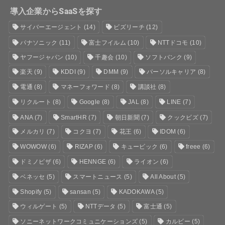
導入企業からSaaSを探す
サイバーエージェント
(14)
ビズリーチ
(12)
パナソニック
(11)
富士フイルム
(10)
NTTドコモ
(10)
ヤフージャパン
(10)
千趣会
(10)
ソフトバンク
(9)
楽天
(9)
KDDI
(9)
DMM
(9)
パーソルキャリア
(8)
電通
(8)
マネーフォワード
(8)
講談社
(8)
リクルート
(8)
Google
(8)
JAL
(8)
LINE
(7)
ANA
(7)
SmartHR
(7)
朝日新聞
(7)
クックビズ
(7)
メルカリ
(7)
コクヨ
(7)
花王
(6)
IDOM
(6)
WOWOW
(6)
RIZAP
(6)
キュービック
(6)
freee
(6)
ドミノピザ
(6)
HENNGE
(6)
ライオン
(6)
ベネッセ
(5)
スマートニュース
(5)
All About
(5)
Shopify
(5)
sansan
(5)
KADOKAWA
(5)
ウィルゲート
(5)
NTTデータ
(5)
富士通
(5)
ソニーネットワークコミュニケーションズ
(5)
カルビー
(5)