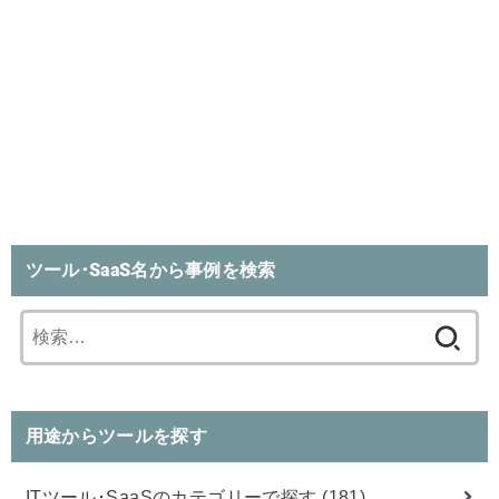
ツール･SaaS名から事例を検索
検
索:
用途からツールを探す
ITツール･SaaSのカテゴリーで探す
(181)