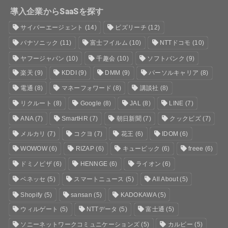
導入企業からSaaSを探す
サイバーエージェント
(14)
ビズリーチ
(12)
パナソニック
(11)
富士フイルム
(10)
NTTドコモ
(10)
ヤフージャパン
(10)
千趣会
(10)
ソフトバンク
(9)
楽天
(9)
KDDI
(9)
DMM
(9)
パーソルキャリア
(8)
電通
(8)
マネーフォワード
(8)
講談社
(8)
リクルート
(8)
Google
(8)
JAL
(8)
LINE
(7)
ANA
(7)
SmartHR
(7)
朝日新聞
(7)
クックビズ
(7)
メルカリ
(7)
コクヨ
(7)
花王
(6)
IDOM
(6)
WOWOW
(6)
RIZAP
(6)
キュービック
(6)
freee
(6)
ドミノピザ
(6)
HENNGE
(6)
ライオン
(6)
ベネッセ
(5)
スマートニュース
(5)
All About
(5)
Shopify
(5)
sansan
(5)
KADOKAWA
(5)
ウィルゲート
(5)
NTTデータ
(5)
富士通
(5)
ソニーネットワークコミュニケーションズ
(5)
カルビー
(5)