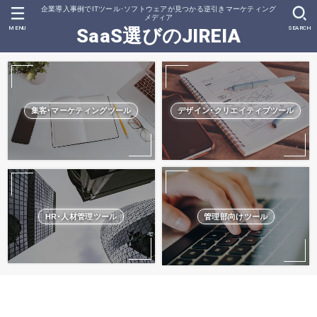
企業導入事例でITツール･ソフトウェアが見つかる逆引きマーケティング
メディア
MENU
SEARCH
SaaS選びのJIREIA
集客･マーケティングツール
デザイン･クリエイティブツール
HR･人材管理ツール
管理部向けツール