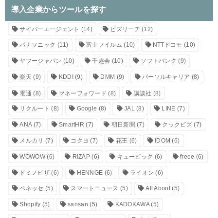
導入企業からツールを探す
サイバーエージェント
(14)
ビズリーチ
(12)
パナソニック
(11)
富士フイルム
(10)
NTTドコモ
(10)
ヤフージャパン
(10)
千趣会
(10)
ソフトバンク
(9)
楽天
(9)
KDDI
(9)
DMM
(9)
パーソルキャリア
(8)
電通
(8)
マネーフォワード
(8)
講談社
(8)
リクルート
(8)
Google
(8)
JAL
(8)
LINE
(7)
ANA
(7)
SmartHR
(7)
朝日新聞
(7)
クックビズ
(7)
メルカリ
(7)
コクヨ
(7)
花王
(6)
IDOM
(6)
WOWOW
(6)
RIZAP
(6)
キュービック
(6)
freee
(6)
ドミノピザ
(6)
HENNGE
(6)
ライオン
(6)
ベネッセ
(5)
スマートニュース
(5)
All About
(5)
Shopify
(5)
sansan
(5)
KADOKAWA
(5)