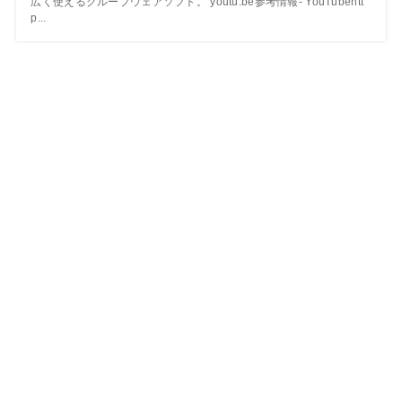
広く使えるグループウェアソフト。 youtu.be参考情報- YouTubehtt
p...