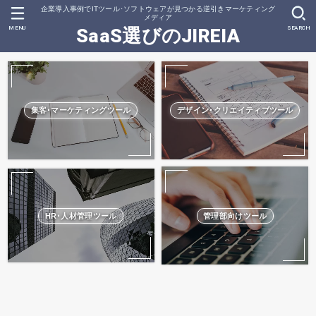
企業導入事例でITツール･ソフトウェアが見つかる逆引きマーケティング
メディア
MENU
SEARCH
SaaS選びのJIREIA
集客･マーケティングツール
デザイン･クリエイティブツール
HR･人材管理ツール
管理部向けツール