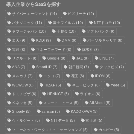
導入企業からSaaSを探す
サイバーエージェント
(14)
ビズリーチ
(12)
パナソニック
(11)
富士フイルム
(10)
NTTドコモ
(10)
ヤフージャパン
(10)
千趣会
(10)
ソフトバンク
(9)
楽天
(9)
KDDI
(9)
DMM
(9)
パーソルキャリア
(8)
電通
(8)
マネーフォワード
(8)
講談社
(8)
リクルート
(8)
Google
(8)
JAL
(8)
LINE
(7)
ANA
(7)
SmartHR
(7)
朝日新聞
(7)
クックビズ
(7)
メルカリ
(7)
コクヨ
(7)
花王
(6)
IDOM
(6)
WOWOW
(6)
RIZAP
(6)
キュービック
(6)
freee
(6)
ドミノピザ
(6)
HENNGE
(6)
ライオン
(6)
ベネッセ
(5)
スマートニュース
(5)
All About
(5)
Shopify
(5)
sansan
(5)
KADOKAWA
(5)
ウィルゲート
(5)
NTTデータ
(5)
富士通
(5)
ソニーネットワークコミュニケーションズ
(5)
カルビー
(5)