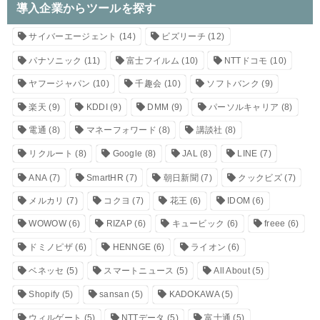
導入企業からツールを探す
サイバーエージェント
(14)
ビズリーチ
(12)
パナソニック
(11)
富士フイルム
(10)
NTTドコモ
(10)
ヤフージャパン
(10)
千趣会
(10)
ソフトバンク
(9)
楽天
(9)
KDDI
(9)
DMM
(9)
パーソルキャリア
(8)
電通
(8)
マネーフォワード
(8)
講談社
(8)
リクルート
(8)
Google
(8)
JAL
(8)
LINE
(7)
ANA
(7)
SmartHR
(7)
朝日新聞
(7)
クックビズ
(7)
メルカリ
(7)
コクヨ
(7)
花王
(6)
IDOM
(6)
WOWOW
(6)
RIZAP
(6)
キュービック
(6)
freee
(6)
ドミノピザ
(6)
HENNGE
(6)
ライオン
(6)
ベネッセ
(5)
スマートニュース
(5)
All About
(5)
Shopify
(5)
sansan
(5)
KADOKAWA
(5)
ウィルゲート
(5)
NTTデータ
(5)
富士通
(5)