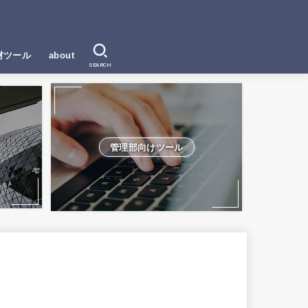
材ツール
about
SEARCH
管理部向けツール