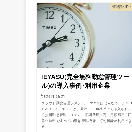
管理部･IT
IEYASU(完全無料勤怠管理ツー
ル)の導入事例･利用企業
2021.06.21
クラウド勤怠管理システム イエヤスはどんなツール？ I
YASU（イエヤス）は、累計20,000社以上で導入され
る無料勤怠管理システム。初期費用０円、月額費用０円
完全無料ですべての勤怠管理機能・打刻機能が利用でき
る...