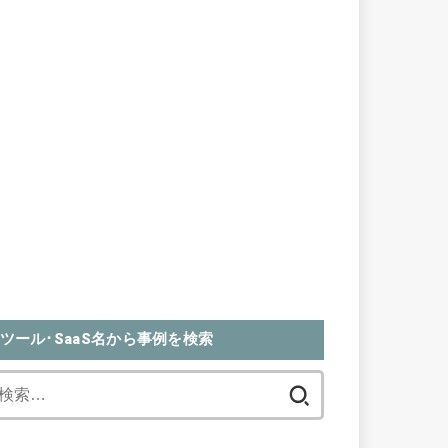
ツール･SaaS名から事例を検索
検
索: