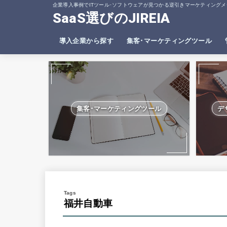
企業導入事例でITツール･ソフトウェアが見つかる逆引きマーケティングメ
SaaS選びのJIREIA
導入企業から探す
集客･マーケティングツール
SEO分析ツール
ヒートマップツール
集客･マーケティングツール
デ
福井自動車