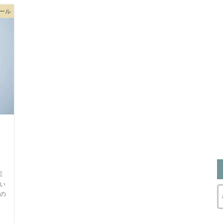
ツール
E
てい
の