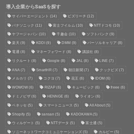
導入企業からSaaSを探す
サイバーエージェント
(14)
ビズリーチ
(12)
パナソニック
(11)
富士フイルム
(10)
NTTドコモ
(10)
ヤフージャパン
(10)
千趣会
(10)
ソフトバンク
(9)
楽天
(9)
KDDI
(9)
DMM
(9)
パーソルキャリア
(8)
電通
(8)
マネーフォワード
(8)
講談社
(8)
リクルート
(8)
Google
(8)
JAL
(8)
LINE
(7)
ANA
(7)
SmartHR
(7)
朝日新聞
(7)
クックビズ
(7)
メルカリ
(7)
コクヨ
(7)
花王
(6)
IDOM
(6)
WOWOW
(6)
RIZAP
(6)
キュービック
(6)
freee
(6)
ドミノピザ
(6)
HENNGE
(6)
ライオン
(6)
ベネッセ
(5)
スマートニュース
(5)
All About
(5)
Shopify
(5)
sansan
(5)
KADOKAWA
(5)
ウィルゲート
(5)
NTTデータ
(5)
富士通
(5)
ソニーネットワークコミュニケーションズ
(5)
カルビー
(5)