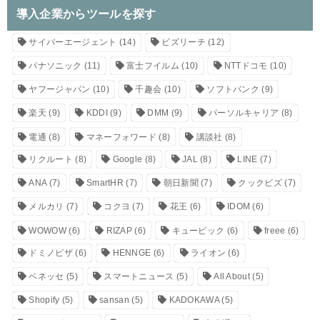
導入企業からツールを探す
サイバーエージェント
(14)
ビズリーチ
(12)
パナソニック
(11)
富士フイルム
(10)
NTTドコモ
(10)
ヤフージャパン
(10)
千趣会
(10)
ソフトバンク
(9)
楽天
(9)
KDDI
(9)
DMM
(9)
パーソルキャリア
(8)
電通
(8)
マネーフォワード
(8)
講談社
(8)
リクルート
(8)
Google
(8)
JAL
(8)
LINE
(7)
ANA
(7)
SmartHR
(7)
朝日新聞
(7)
クックビズ
(7)
メルカリ
(7)
コクヨ
(7)
花王
(6)
IDOM
(6)
WOWOW
(6)
RIZAP
(6)
キュービック
(6)
freee
(6)
ドミノピザ
(6)
HENNGE
(6)
ライオン
(6)
ベネッセ
(5)
スマートニュース
(5)
All About
(5)
Shopify
(5)
sansan
(5)
KADOKAWA
(5)