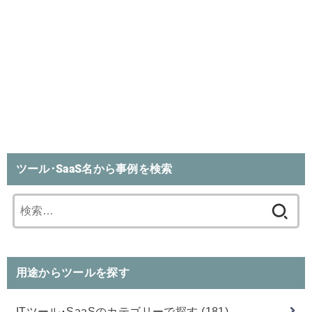
ツール･SaaS名から事例を検索
検
索:
用途からツールを探す
ITツール･SaaSのカテゴリーで探す
(181)