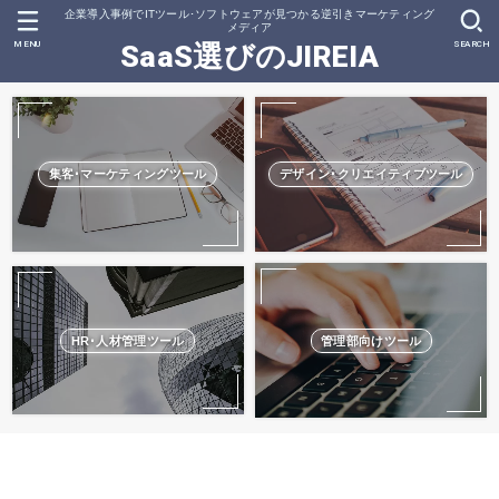
企業導入事例でITツール･ソフトウェアが見つかる逆引きマーケティング
メディア
MENU
SEARCH
SaaS選びのJIREIA
集客･マーケティングツール
デザイン･クリエイティブツール
HR･人材管理ツール
管理部向けツール