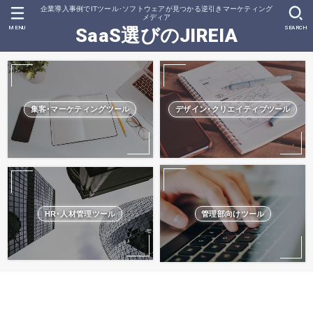
企業導入事例でITツール･ソフトウェアが見つかる逆引きマーケティング
メディア
MENU
SEARCH
SaaS選びのJIREIA
集客･マーケティングツール
デザイン･クリエイティブツール
HR･人材管理ツール
管理部向けツール