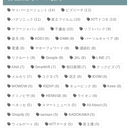
サイバーエージェント
(14)
ビズリーチ
(12)
パナソニック
(11)
富士フイルム
(10)
NTTドコモ
(10)
ヤフージャパン
(10)
千趣会
(10)
ソフトバンク
(9)
楽天
(9)
KDDI
(9)
DMM
(9)
パーソルキャリア
(8)
電通
(8)
マネーフォワード
(8)
講談社
(8)
リクルート
(8)
Google
(8)
JAL
(8)
LINE
(7)
ANA
(7)
SmartHR
(7)
朝日新聞
(7)
クックビズ
(7)
メルカリ
(7)
コクヨ
(7)
花王
(6)
IDOM
(6)
WOWOW
(6)
RIZAP
(6)
キュービック
(6)
freee
(6)
ドミノピザ
(6)
HENNGE
(6)
ライオン
(6)
ベネッセ
(5)
スマートニュース
(5)
All About
(5)
Shopify
(5)
sansan
(5)
KADOKAWA
(5)
ウィルゲート
(5)
NTTデータ
(5)
富士通
(5)