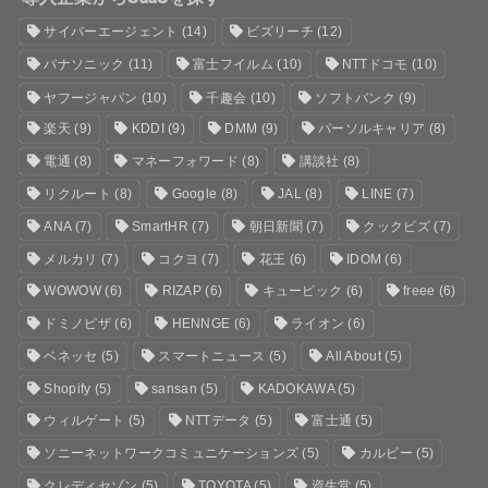
サイバーエージェント
(14)
ビズリーチ
(12)
パナソニック
(11)
富士フイルム
(10)
NTTドコモ
(10)
ヤフージャパン
(10)
千趣会
(10)
ソフトバンク
(9)
楽天
(9)
KDDI
(9)
DMM
(9)
パーソルキャリア
(8)
電通
(8)
マネーフォワード
(8)
講談社
(8)
リクルート
(8)
Google
(8)
JAL
(8)
LINE
(7)
ANA
(7)
SmartHR
(7)
朝日新聞
(7)
クックビズ
(7)
メルカリ
(7)
コクヨ
(7)
花王
(6)
IDOM
(6)
WOWOW
(6)
RIZAP
(6)
キュービック
(6)
freee
(6)
ドミノピザ
(6)
HENNGE
(6)
ライオン
(6)
ベネッセ
(5)
スマートニュース
(5)
All About
(5)
Shopify
(5)
sansan
(5)
KADOKAWA
(5)
ウィルゲート
(5)
NTTデータ
(5)
富士通
(5)
ソニーネットワークコミュニケーションズ
(5)
カルビー
(5)
クレディセゾン
(5)
TOYOTA
(5)
資生堂
(5)