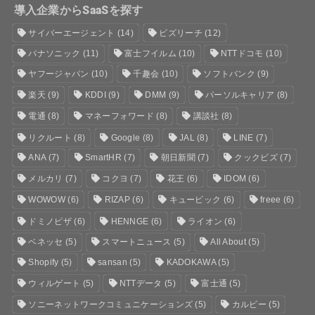
導入企業からSaaSを探す
サイバーエージェント
(14)
ビズリーチ
(12)
パナソニック
(11)
富士フイルム
(10)
NTTドコモ
(10)
ヤフージャパン
(10)
千趣会
(10)
ソフトバンク
(9)
楽天
(9)
KDDI
(9)
DMM
(9)
パーソルキャリア
(8)
電通
(8)
マネーフォワード
(8)
講談社
(8)
リクルート
(8)
Google
(8)
JAL
(8)
LINE
(7)
ANA
(7)
SmartHR
(7)
朝日新聞
(7)
クックビズ
(7)
メルカリ
(7)
コクヨ
(7)
花王
(6)
IDOM
(6)
WOWOW
(6)
RIZAP
(6)
キュービック
(6)
freee
(6)
ドミノピザ
(6)
HENNGE
(6)
ライオン
(6)
ベネッセ
(5)
スマートニュース
(5)
All About
(5)
Shopify
(5)
sansan
(5)
KADOKAWA
(5)
ウィルゲート
(5)
NTTデータ
(5)
富士通
(5)
ソニーネットワークコミュニケーションズ
(5)
カルビー
(5)