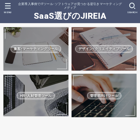
企業導入事例でITツール･ソフトウェアが見つかる逆引きマーケティング
メディア
MENU
SEARCH
SaaS選びのJIREIA
集客･マーケティングツール
デザイン･クリエイティブツール
HR･人材管理ツール
管理部向けツール