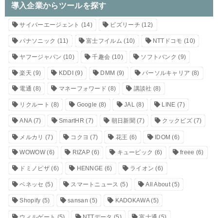
導入企業からツールを探す
サイバーエージェント
(14)
ビズリーチ
(12)
パナソニック
(11)
富士フイルム
(10)
NTTドコモ
(10)
ヤフージャパン
(10)
千趣会
(10)
ソフトバンク
(9)
楽天
(9)
KDDI
(9)
DMM
(9)
パーソルキャリア
(8)
電通
(8)
マネーフォワード
(8)
講談社
(8)
リクルート
(8)
Google
(8)
JAL
(8)
LINE
(7)
ANA
(7)
SmartHR
(7)
朝日新聞
(7)
クックビズ
(7)
メルカリ
(7)
コクヨ
(7)
花王
(6)
IDOM
(6)
WOWOW
(6)
RIZAP
(6)
キュービック
(6)
freee
(6)
ドミノピザ
(6)
HENNGE
(6)
ライオン
(6)
ベネッセ
(5)
スマートニュース
(5)
All About
(5)
Shopify
(5)
sansan
(5)
KADOKAWA
(5)
ウィルゲート
(5)
NTTデータ
(5)
富士通
(5)