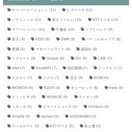
サイバーエージェント
(14)
ビズリーチ
(12)
パナソニック
(11)
富士フイルム
(10)
NTTドコモ
(10)
ヤフージャパン
(10)
千趣会
(10)
ソフトバンク
(9)
楽天
(9)
KDDI
(9)
DMM
(9)
パーソルキャリア
(8)
電通
(8)
マネーフォワード
(8)
講談社
(8)
リクルート
(8)
Google
(8)
JAL
(8)
LINE
(7)
ANA
(7)
SmartHR
(7)
朝日新聞
(7)
クックビズ
(7)
メルカリ
(7)
コクヨ
(7)
花王
(6)
IDOM
(6)
WOWOW
(6)
RIZAP
(6)
キュービック
(6)
freee
(6)
ドミノピザ
(6)
HENNGE
(6)
ライオン
(6)
ベネッセ
(5)
スマートニュース
(5)
All About
(5)
Shopify
(5)
sansan
(5)
KADOKAWA
(5)
ウィルゲート
(5)
NTTデータ
(5)
富士通
(5)