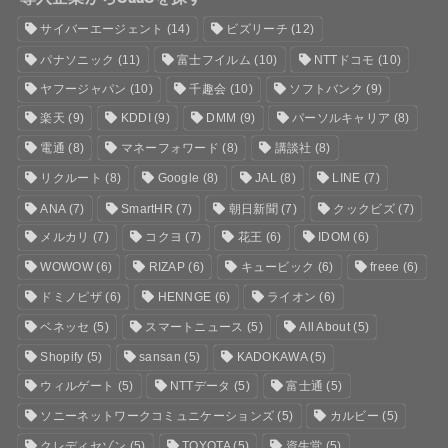
サイバーエージェント
(14)
ビズリーチ
(12)
パナソニック
(11)
富士フイルム
(10)
NTTドコモ
(10)
ヤフージャパン
(10)
千趣会
(10)
ソフトバンク
(9)
楽天
(9)
KDDI
(9)
DMM
(9)
パーソルキャリア
(8)
電通
(8)
マネーフォワード
(8)
講談社
(8)
リクルート
(8)
Google
(8)
JAL
(8)
LINE
(7)
ANA
(7)
SmartHR
(7)
朝日新聞
(7)
クックビズ
(7)
メルカリ
(7)
コクヨ
(7)
花王
(6)
IDOM
(6)
WOWOW
(6)
RIZAP
(6)
キュービック
(6)
freee
(6)
ドミノピザ
(6)
HENNGE
(6)
ライオン
(6)
ベネッセ
(5)
スマートニュース
(5)
All About
(5)
Shopify
(5)
sansan
(5)
KADOKAWA
(5)
ウィルゲート
(5)
NTTデータ
(5)
富士通
(5)
ソニーネットワークコミュニケーションズ
(5)
カルビー
(5)
クレディセゾン
(5)
TOYOTA
(5)
資生堂
(5)