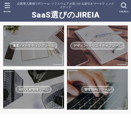
企業導入事例でITツール･ソフトウェアが見つかる逆引きマーケティング
メディア
MENU
SEARCH
SaaS選びのJIREIA
集客･マーケティングツール
デザイン･クリエイティブツール
HR･人材管理ツール
管理部向けツール