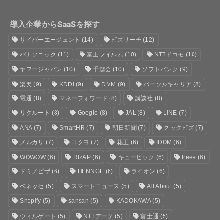
導入企業からSaaSを探す
サイバーエージェント
(14)
ビズリーチ
(12)
パナソニック
(11)
富士フイルム
(10)
NTTドコモ
(10)
ヤフージャパン
(10)
千趣会
(10)
ソフトバンク
(9)
楽天
(9)
KDDI
(9)
DMM
(9)
パーソルキャリア
(8)
電通
(8)
マネーフォワード
(8)
講談社
(8)
リクルート
(8)
Google
(8)
JAL
(8)
LINE
(7)
ANA
(7)
SmartHR
(7)
朝日新聞
(7)
クックビズ
(7)
メルカリ
(7)
コクヨ
(7)
花王
(6)
IDOM
(6)
WOWOW
(6)
RIZAP
(6)
キュービック
(6)
freee
(6)
ドミノピザ
(6)
HENNGE
(6)
ライオン
(6)
ベネッセ
(5)
スマートニュース
(5)
All About
(5)
Shopify
(5)
sansan
(5)
KADOKAWA
(5)
ウィルゲート
(5)
NTTデータ
(5)
富士通
(5)