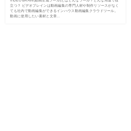
VIDEO BRAIN(動画生成ツール)とはどんなツール？どんな用途で役
立つ？ ビデオブレインは動画編集の専門人材や制作リソースがなく
ても社内で動画編集ができるインハウス動画編集クラウドツール。
動画に使用したい素材と文章...