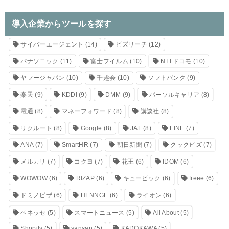
導入企業からツールを探す
サイバーエージェント
(14)
ビズリーチ
(12)
パナソニック
(11)
富士フイルム
(10)
NTTドコモ
(10)
ヤフージャパン
(10)
千趣会
(10)
ソフトバンク
(9)
楽天
(9)
KDDI
(9)
DMM
(9)
パーソルキャリア
(8)
電通
(8)
マネーフォワード
(8)
講談社
(8)
リクルート
(8)
Google
(8)
JAL
(8)
LINE
(7)
ANA
(7)
SmartHR
(7)
朝日新聞
(7)
クックビズ
(7)
メルカリ
(7)
コクヨ
(7)
花王
(6)
IDOM
(6)
WOWOW
(6)
RIZAP
(6)
キュービック
(6)
freee
(6)
ドミノピザ
(6)
HENNGE
(6)
ライオン
(6)
ベネッセ
(5)
スマートニュース
(5)
All About
(5)
Shopify
(5)
sansan
(5)
KADOKAWA
(5)