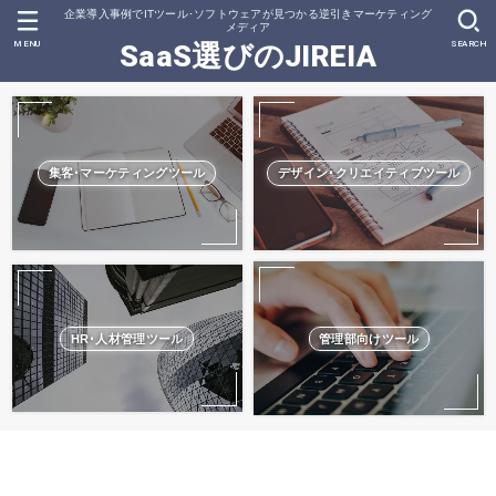
企業導入事例でITツール･ソフトウェアが見つかる逆引きマーケティング
メディア
MENU
SEARCH
SaaS選びのJIREIA
集客･マーケティングツール
デザイン･クリエイティブツール
HR･人材管理ツール
管理部向けツール