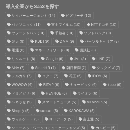
導入企業からSaaSを探す
サイバーエージェント
(14)
ビズリーチ
(12)
パナソニック
(11)
富士フイルム
(10)
NTTドコモ
(10)
ヤフージャパン
(10)
千趣会
(10)
ソフトバンク
(9)
楽天
(9)
KDDI
(9)
DMM
(9)
パーソルキャリア
(8)
電通
(8)
マネーフォワード
(8)
講談社
(8)
リクルート
(8)
Google
(8)
JAL
(8)
LINE
(7)
ANA
(7)
SmartHR
(7)
朝日新聞
(7)
クックビズ
(7)
メルカリ
(7)
コクヨ
(7)
花王
(6)
IDOM
(6)
WOWOW
(6)
RIZAP
(6)
キュービック
(6)
freee
(6)
ドミノピザ
(6)
HENNGE
(6)
ライオン
(6)
ベネッセ
(5)
スマートニュース
(5)
All About
(5)
Shopify
(5)
sansan
(5)
KADOKAWA
(5)
ウィルゲート
(5)
NTTデータ
(5)
富士通
(5)
ソニーネットワークコミュニケーションズ
(5)
カルビー
(5)