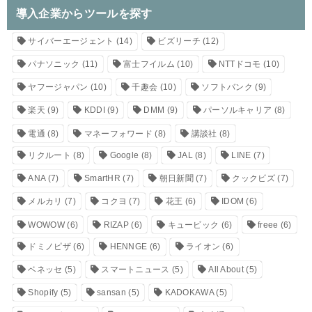
導入企業からツールを探す
サイバーエージェント
(14)
ビズリーチ
(12)
パナソニック
(11)
富士フイルム
(10)
NTTドコモ
(10)
ヤフージャパン
(10)
千趣会
(10)
ソフトバンク
(9)
楽天
(9)
KDDI
(9)
DMM
(9)
パーソルキャリア
(8)
電通
(8)
マネーフォワード
(8)
講談社
(8)
リクルート
(8)
Google
(8)
JAL
(8)
LINE
(7)
ANA
(7)
SmartHR
(7)
朝日新聞
(7)
クックビズ
(7)
メルカリ
(7)
コクヨ
(7)
花王
(6)
IDOM
(6)
WOWOW
(6)
RIZAP
(6)
キュービック
(6)
freee
(6)
ドミノピザ
(6)
HENNGE
(6)
ライオン
(6)
ベネッセ
(5)
スマートニュース
(5)
All About
(5)
Shopify
(5)
sansan
(5)
KADOKAWA
(5)