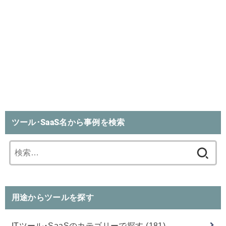
ツール･SaaS名から事例を検索
検
索:
用途からツールを探す
ITツール･SaaSのカテゴリーで探す
(181)