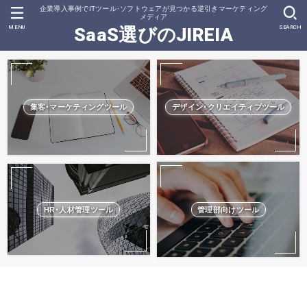
企業導入事例でITツール･ソフトウェアが見つかる逆引きマーケティング
メディア
MENU
SEARCH
SaaS選びのJIREIA
集客･マーケティングツール
デザイン･クリエイティブツール
HR･人材管理ツール
管理部向けツール