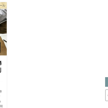
ツール
務
利
導
ク
ョ
能