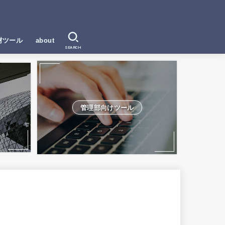
材ツール
about
SEARCH
管理部向けツール