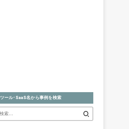
ツール･SaaS名から事例を検索
検
索: