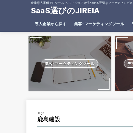
企業導入事例でITツール･ソフトウェアが見つかる逆引きマーケティングメ
SaaS選びのJIREIA
導入企業から探す
集客･マーケティングツール
SEO分析ツール
ヒートマップツール
集客･マーケティングツール
デ
鹿島建設