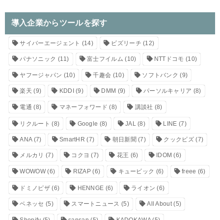
導入企業からツールを探す
サイバーエージェント
(14)
ビズリーチ
(12)
パナソニック
(11)
富士フイルム
(10)
NTTドコモ
(10)
ヤフージャパン
(10)
千趣会
(10)
ソフトバンク
(9)
楽天
(9)
KDDI
(9)
DMM
(9)
パーソルキャリア
(8)
電通
(8)
マネーフォワード
(8)
講談社
(8)
リクルート
(8)
Google
(8)
JAL
(8)
LINE
(7)
ANA
(7)
SmartHR
(7)
朝日新聞
(7)
クックビズ
(7)
メルカリ
(7)
コクヨ
(7)
花王
(6)
IDOM
(6)
WOWOW
(6)
RIZAP
(6)
キュービック
(6)
freee
(6)
ドミノピザ
(6)
HENNGE
(6)
ライオン
(6)
ベネッセ
(5)
スマートニュース
(5)
All About
(5)
Shopify
(5)
sansan
(5)
KADOKAWA
(5)