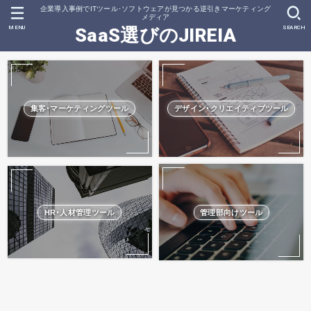
企業導入事例でITツール･ソフトウェアが見つかる逆引きマーケティング
メディア
MENU
SEARCH
SaaS選びのJIREIA
集客･マーケティングツール
デザイン･クリエイティブツール
HR･人材管理ツール
管理部向けツール