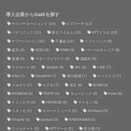
導入企業からSaaSを探す
サイバーエージェント
(14)
ビズリーチ
(12)
パナソニック
(11)
富士フイルム
(10)
NTTドコモ
(10)
ヤフージャパン
(10)
千趣会
(10)
ソフトバンク
(9)
楽天
(9)
KDDI
(9)
DMM
(9)
パーソルキャリア
(8)
電通
(8)
マネーフォワード
(8)
講談社
(8)
リクルート
(8)
Google
(8)
JAL
(8)
LINE
(7)
ANA
(7)
SmartHR
(7)
朝日新聞
(7)
クックビズ
(7)
メルカリ
(7)
コクヨ
(7)
花王
(6)
IDOM
(6)
WOWOW
(6)
RIZAP
(6)
キュービック
(6)
freee
(6)
ドミノピザ
(6)
HENNGE
(6)
ライオン
(6)
ベネッセ
(5)
スマートニュース
(5)
All About
(5)
Shopify
(5)
sansan
(5)
KADOKAWA
(5)
ウィルゲート
(5)
NTTデータ
(5)
富士通
(5)