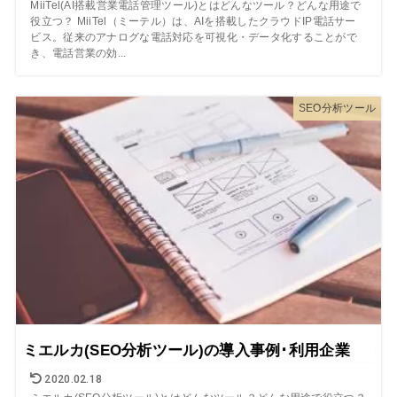
MiiTel(AI搭載営業電話管理ツール)とはどんなツール？どんな用途で
役立つ？ MiiTel（ミーテル）は、AIを搭載したクラウドIP電話サー
ビス。従来のアナログな電話対応を可視化・データ化することがで
き、電話営業の効...
SEO分析ツール
ミエルカ(SEO分析ツール)の導入事例･利用企業
2020.02.18