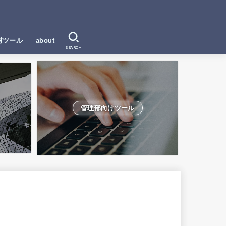
材ツール
about
SEARCH
管理部向けツール