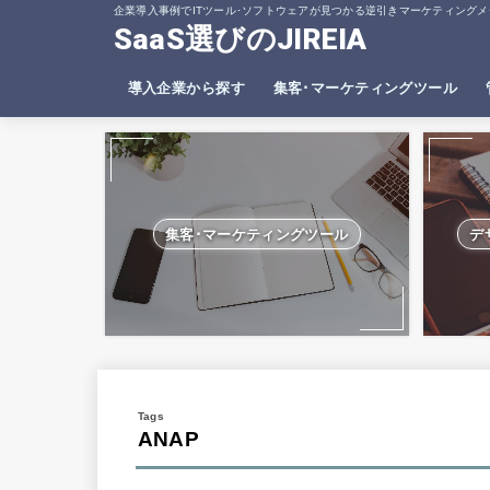
企業導入事例でITツール･ソフトウェアが見つかる逆引きマーケティングメ
SaaS選びのJIREIA
導入企業から探す
集客･マーケティングツール
SEO分析ツール
ヒートマップツール
集客･マーケティングツール
デ
ANAP