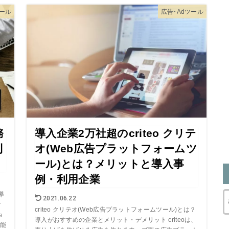
ツール
広告･Adツール
務
導入企業2万社超のcriteo クリテ
利
オ(Web広告プラットフォームツ
ール)とは？メリットと導入事
例・利用企業
導
2021.06.22
ク
criteo クリテオ(Web広告プラットフォームツール)とは？
ョ
導入がおすすめの企業とメリット・デメリット criteoは、
能