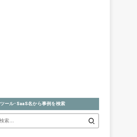
ツール･SaaS名から事例を検索
検
索: