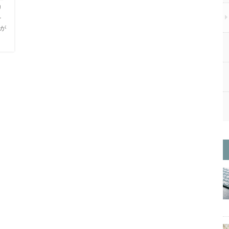
リ
を
が