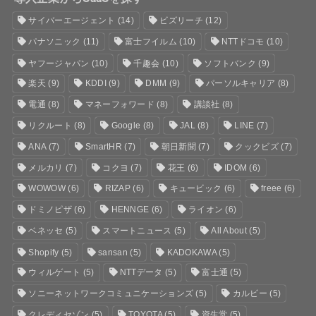
サイバーエージェント
(14)
ビズリーチ
(12)
パナソニック
(11)
富士フイルム
(10)
NTTドコモ
(10)
ヤフージャパン
(10)
千趣会
(10)
ソフトバンク
(9)
楽天
(9)
KDDI
(9)
DMM
(9)
パーソルキャリア
(8)
電通
(8)
マネーフォワード
(8)
講談社
(8)
リクルート
(8)
Google
(8)
JAL
(8)
LINE
(7)
ANA
(7)
SmartHR
(7)
朝日新聞
(7)
クックビズ
(7)
メルカリ
(7)
コクヨ
(7)
花王
(6)
IDOM
(6)
WOWOW
(6)
RIZAP
(6)
キュービック
(6)
freee
(6)
ドミノピザ
(6)
HENNGE
(6)
ライオン
(6)
ベネッセ
(5)
スマートニュース
(5)
All About
(5)
Shopify
(5)
sansan
(5)
KADOKAWA
(5)
ウィルゲート
(5)
NTTデータ
(5)
富士通
(5)
ソニーネットワークコミュニケーションズ
(5)
カルビー
(5)
クレディセゾン
(5)
TOYOTA
(5)
資生堂
(5)