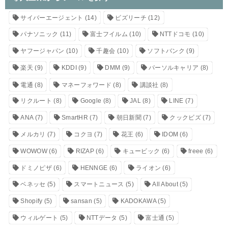
サイバーエージェント
(14)
ビズリーチ
(12)
パナソニック
(11)
富士フイルム
(10)
NTTドコモ
(10)
ヤフージャパン
(10)
千趣会
(10)
ソフトバンク
(9)
楽天
(9)
KDDI
(9)
DMM
(9)
パーソルキャリア
(8)
電通
(8)
マネーフォワード
(8)
講談社
(8)
リクルート
(8)
Google
(8)
JAL
(8)
LINE
(7)
ANA
(7)
SmartHR
(7)
朝日新聞
(7)
クックビズ
(7)
メルカリ
(7)
コクヨ
(7)
花王
(6)
IDOM
(6)
WOWOW
(6)
RIZAP
(6)
キュービック
(6)
freee
(6)
ドミノピザ
(6)
HENNGE
(6)
ライオン
(6)
ベネッセ
(5)
スマートニュース
(5)
All About
(5)
Shopify
(5)
sansan
(5)
KADOKAWA
(5)
ウィルゲート
(5)
NTTデータ
(5)
富士通
(5)