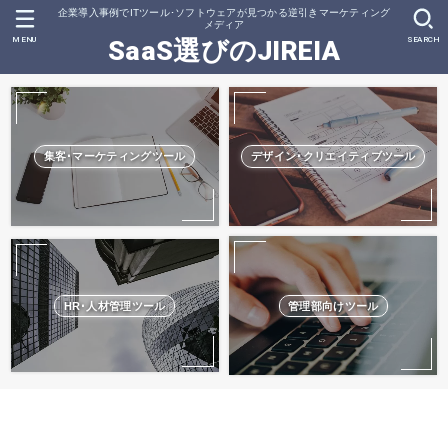
企業導入事例でITツール･ソフトウェアが見つかる逆引きマーケティング
メディア
MENU
SEARCH
SaaS選びのJIREIA
集客･マーケティングツール
デザイン･クリエイティブツール
HR･人材管理ツール
管理部向けツール