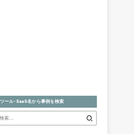
ツール･SaaS名から事例を検索
検
索: