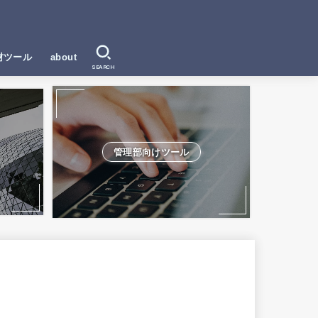
材ツール
about
SEARCH
管理部向けツール