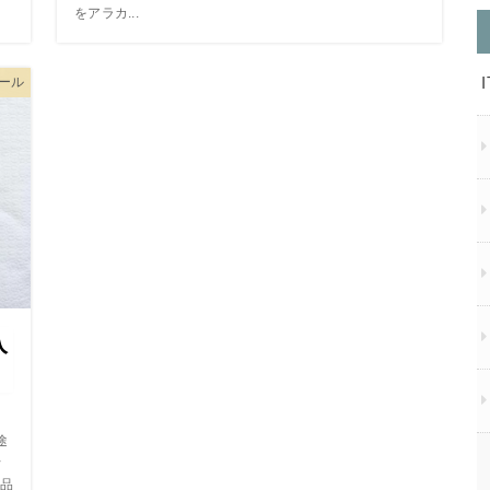
をアラカ...
ツール
入
途
行
品