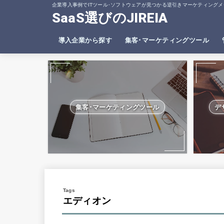
企業導入事例でITツール･ソフトウェアが見つかる逆引きマーケティングメ
SaaS選びのJIREIA
導入企業から探す
集客･マーケティングツール
SEO分析ツール
ヒートマップツール
集客･マーケティングツール
デ
エディオン