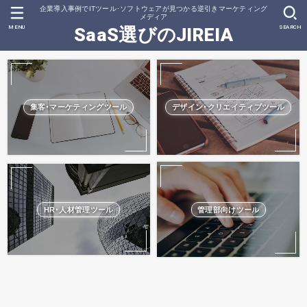
企業導入事例でITツール･ソフトウェアが見つかる逆引きマーケティング
メディア
MENU
SEARCH
SaaS選びのJIREIA
集客･マーケティングツール
デザイン･クリエイティブツール
HR･人材管理ツール
管理部向けツール