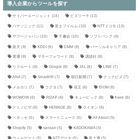
導入企業からツールを探す
サイバーエージェント
(14)
ビズリーチ
(12)
パナソニック
(11)
富士フイルム
(10)
NTTドコモ
(10)
ヤフージャパン
(10)
千趣会
(10)
ソフトバンク
(9)
楽天
(9)
KDDI
(9)
DMM
(9)
パーソルキャリア
(8)
電通
(8)
マネーフォワード
(8)
講談社
(8)
リクルート
(8)
Google
(8)
JAL
(8)
LINE
(7)
ANA
(7)
SmartHR
(7)
朝日新聞
(7)
クックビズ
(7)
メルカリ
(7)
コクヨ
(7)
花王
(6)
IDOM
(6)
WOWOW
(6)
RIZAP
(6)
キュービック
(6)
freee
(6)
ドミノピザ
(6)
HENNGE
(6)
ライオン
(6)
ベネッセ
(5)
スマートニュース
(5)
All About
(5)
Shopify
(5)
sansan
(5)
KADOKAWA
(5)
ウィルゲート
(5)
NTTデータ
(5)
富士通
(5)