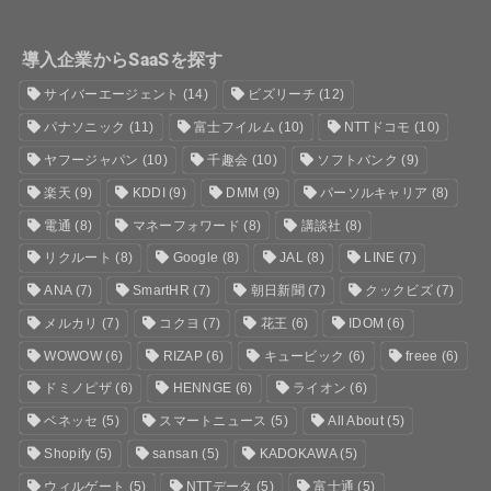
導入企業からSaaSを探す
サイバーエージェント
(14)
ビズリーチ
(12)
パナソニック
(11)
富士フイルム
(10)
NTTドコモ
(10)
ヤフージャパン
(10)
千趣会
(10)
ソフトバンク
(9)
楽天
(9)
KDDI
(9)
DMM
(9)
パーソルキャリア
(8)
電通
(8)
マネーフォワード
(8)
講談社
(8)
リクルート
(8)
Google
(8)
JAL
(8)
LINE
(7)
ANA
(7)
SmartHR
(7)
朝日新聞
(7)
クックビズ
(7)
メルカリ
(7)
コクヨ
(7)
花王
(6)
IDOM
(6)
WOWOW
(6)
RIZAP
(6)
キュービック
(6)
freee
(6)
ドミノピザ
(6)
HENNGE
(6)
ライオン
(6)
ベネッセ
(5)
スマートニュース
(5)
All About
(5)
Shopify
(5)
sansan
(5)
KADOKAWA
(5)
ウィルゲート
(5)
NTTデータ
(5)
富士通
(5)