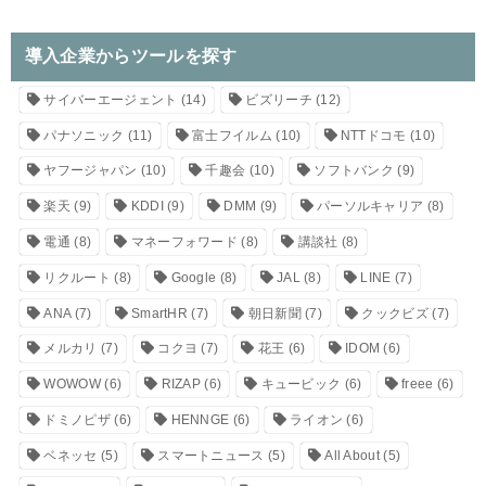
導入企業からツールを探す
サイバーエージェント
(14)
ビズリーチ
(12)
パナソニック
(11)
富士フイルム
(10)
NTTドコモ
(10)
ヤフージャパン
(10)
千趣会
(10)
ソフトバンク
(9)
楽天
(9)
KDDI
(9)
DMM
(9)
パーソルキャリア
(8)
電通
(8)
マネーフォワード
(8)
講談社
(8)
リクルート
(8)
Google
(8)
JAL
(8)
LINE
(7)
ANA
(7)
SmartHR
(7)
朝日新聞
(7)
クックビズ
(7)
メルカリ
(7)
コクヨ
(7)
花王
(6)
IDOM
(6)
WOWOW
(6)
RIZAP
(6)
キュービック
(6)
freee
(6)
ドミノピザ
(6)
HENNGE
(6)
ライオン
(6)
ベネッセ
(5)
スマートニュース
(5)
All About
(5)