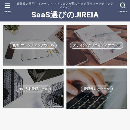
企業導入事例でITツール･ソフトウェアが見つかる逆引きマーケティング
メディア
MENU
SEARCH
SaaS選びのJIREIA
集客･マーケティングツール
デザイン･クリエイティブツール
HR･人材管理ツール
管理部向けツール