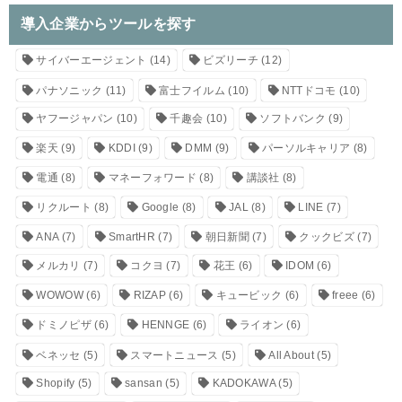
導入企業からツールを探す
サイバーエージェント
(14)
ビズリーチ
(12)
パナソニック
(11)
富士フイルム
(10)
NTTドコモ
(10)
ヤフージャパン
(10)
千趣会
(10)
ソフトバンク
(9)
楽天
(9)
KDDI
(9)
DMM
(9)
パーソルキャリア
(8)
電通
(8)
マネーフォワード
(8)
講談社
(8)
リクルート
(8)
Google
(8)
JAL
(8)
LINE
(7)
ANA
(7)
SmartHR
(7)
朝日新聞
(7)
クックビズ
(7)
メルカリ
(7)
コクヨ
(7)
花王
(6)
IDOM
(6)
WOWOW
(6)
RIZAP
(6)
キュービック
(6)
freee
(6)
ドミノピザ
(6)
HENNGE
(6)
ライオン
(6)
ベネッセ
(5)
スマートニュース
(5)
All About
(5)
Shopify
(5)
sansan
(5)
KADOKAWA
(5)