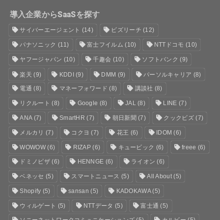
導入企業からSaaSを探す
サイバーエージェント
(14)
ビズリーチ
(12)
パナソニック
(11)
富士フイルム
(10)
NTTドコモ
(10)
ヤフージャパン
(10)
千趣会
(10)
ソフトバンク
(9)
楽天
(9)
KDDI
(9)
DMM
(9)
パーソルキャリア
(8)
電通
(8)
マネーフォワード
(8)
講談社
(8)
リクルート
(8)
Google
(8)
JAL
(8)
LINE
(7)
ANA
(7)
SmartHR
(7)
朝日新聞
(7)
クックビズ
(7)
メルカリ
(7)
コクヨ
(7)
花王
(6)
IDOM
(6)
WOWOW
(6)
RIZAP
(6)
キュービック
(6)
freee
(6)
ドミノピザ
(6)
HENNGE
(6)
ライオン
(6)
ベネッセ
(5)
スマートニュース
(5)
All About
(5)
Shopify
(5)
sansan
(5)
KADOKAWA
(5)
ウィルゲート
(5)
NTTデータ
(5)
富士通
(5)