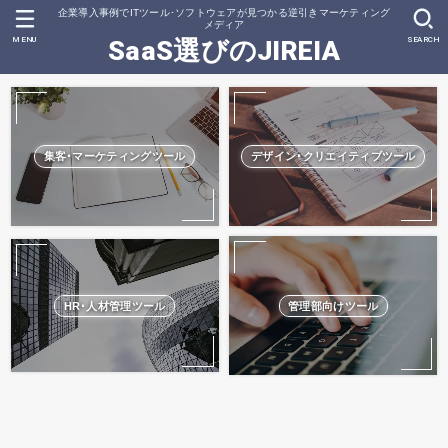
企業導入事例でITツール･ソフトウェアが見つかる逆引きマーケティング
メディア
MENU
SEARCH
SaaS選びのJIREIA
集客･マーケティングツール
デザイン･クリエイティブツール
HR･人材管理ツール
管理部向けツール