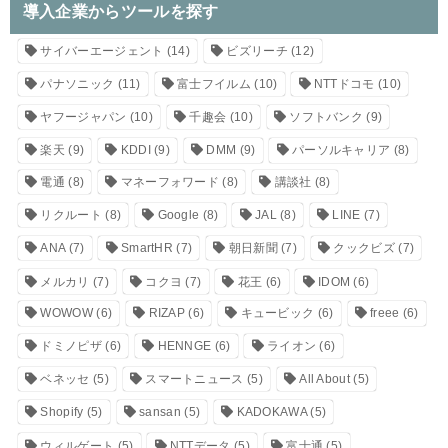
導入企業からツールを探す
サイバーエージェント
(14)
ビズリーチ
(12)
パナソニック
(11)
富士フイルム
(10)
NTTドコモ
(10)
ヤフージャパン
(10)
千趣会
(10)
ソフトバンク
(9)
楽天
(9)
KDDI
(9)
DMM
(9)
パーソルキャリア
(8)
電通
(8)
マネーフォワード
(8)
講談社
(8)
リクルート
(8)
Google
(8)
JAL
(8)
LINE
(7)
ANA
(7)
SmartHR
(7)
朝日新聞
(7)
クックビズ
(7)
メルカリ
(7)
コクヨ
(7)
花王
(6)
IDOM
(6)
WOWOW
(6)
RIZAP
(6)
キュービック
(6)
freee
(6)
ドミノピザ
(6)
HENNGE
(6)
ライオン
(6)
ベネッセ
(5)
スマートニュース
(5)
All About
(5)
Shopify
(5)
sansan
(5)
KADOKAWA
(5)
ウィルゲート
(5)
NTTデータ
(5)
富士通
(5)