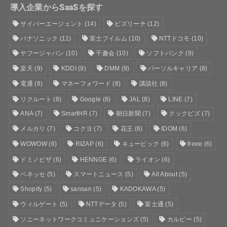
導入企業からSaaSを探す
サイバーエージェント
(14)
ビズリーチ
(12)
パナソニック
(11)
富士フイルム
(10)
NTTドコモ
(10)
ヤフージャパン
(10)
千趣会
(10)
ソフトバンク
(9)
楽天
(9)
KDDI
(9)
DMM
(9)
パーソルキャリア
(8)
電通
(8)
マネーフォワード
(8)
講談社
(8)
リクルート
(8)
Google
(8)
JAL
(8)
LINE
(7)
ANA
(7)
SmartHR
(7)
朝日新聞
(7)
クックビズ
(7)
メルカリ
(7)
コクヨ
(7)
花王
(6)
IDOM
(6)
WOWOW
(6)
RIZAP
(6)
キュービック
(6)
freee
(6)
ドミノピザ
(6)
HENNGE
(6)
ライオン
(6)
ベネッセ
(5)
スマートニュース
(5)
All About
(5)
Shopify
(5)
sansan
(5)
KADOKAWA
(5)
ウィルゲート
(5)
NTTデータ
(5)
富士通
(5)
ソニーネットワークコミュニケーションズ
(5)
カルビー
(5)