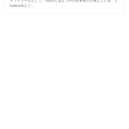
ャットツールとして、Slackと並んで中小企業導入が進んでいる。 C
hatwork(ビジ...