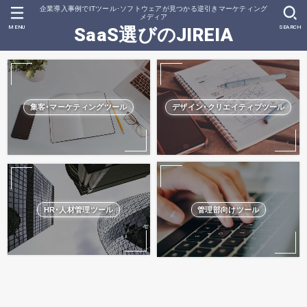
企業導入事例でITツール･ソフトウェアが見つかる逆引きマーケティング
メディア
MENU
SEARCH
SaaS選びのJIREIA
集客･マーケティングツール
デザイン･クリエイティブツール
HR･人材管理ツール
管理部向けツール