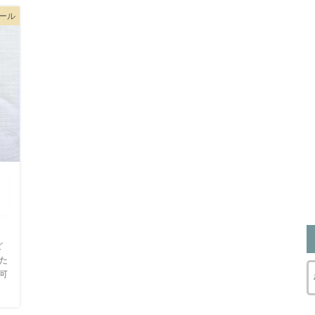
ール
ど
した
可