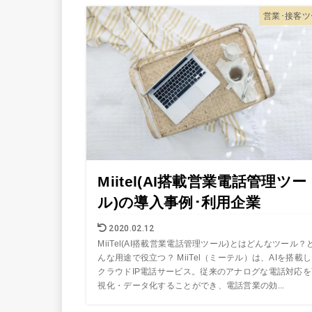
営業･接客ツ
Miitel(AI搭載営業電話管理ツー
ル)の導入事例･利用企業
2020.02.12
MiiTel(AI搭載営業電話管理ツール)とはどんなツール？
んな用途で役立つ？ MiiTel（ミーテル）は、AIを搭載
クラウドIP電話サービス。従来のアナログな電話対応を
視化・データ化することができ、電話営業の効...