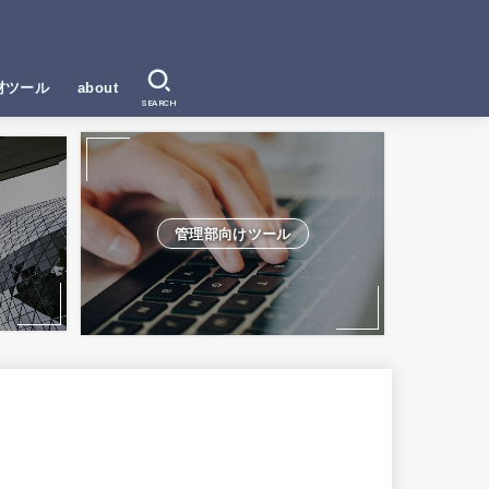
材ツール
about
SEARCH
管理部向けツール