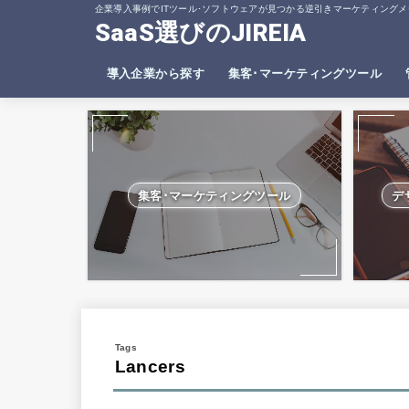
企業導入事例でITツール･ソフトウェアが見つかる逆引きマーケティングメ
SaaS選びのJIREIA
導入企業から探す
集客･マーケティングツール
SEO分析ツール
ヒートマップツール
集客･マーケティングツール
デ
Lancers