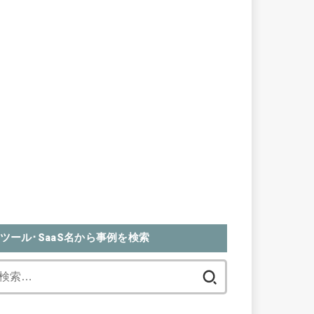
ツール･SaaS名から事例を検索
検
索: