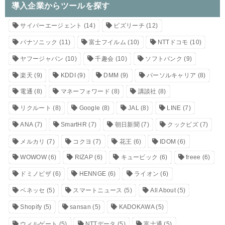
導入企業からツールを探す
サイバーエージェント
(14)
ビズリーチ
(12)
パナソニック
(11)
富士フイルム
(10)
NTTドコモ
(10)
ヤフージャパン
(10)
千趣会
(10)
ソフトバンク
(9)
楽天
(9)
KDDI
(9)
DMM
(9)
パーソルキャリア
(8)
電通
(8)
マネーフォワード
(8)
講談社
(8)
リクルート
(8)
Google
(8)
JAL
(8)
LINE
(7)
ANA
(7)
SmartHR
(7)
朝日新聞
(7)
クックビズ
(7)
メルカリ
(7)
コクヨ
(7)
花王
(6)
IDOM
(6)
WOWOW
(6)
RIZAP
(6)
キュービック
(6)
freee
(6)
ドミノピザ
(6)
HENNGE
(6)
ライオン
(6)
ベネッセ
(5)
スマートニュース
(5)
All About
(5)
Shopify
(5)
sansan
(5)
KADOKAWA
(5)
ウィルゲート
(5)
NTTデータ
(5)
富士通
(5)