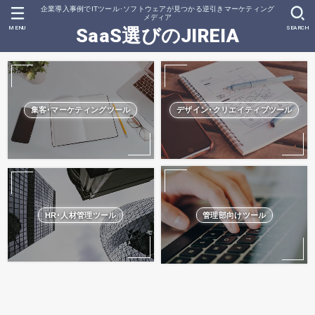
企業導入事例でITツール･ソフトウェアが見つかる逆引きマーケティング
メディア
MENU
SEARCH
SaaS選びのJIREIA
集客･マーケティングツール
デザイン･クリエイティブツール
HR･人材管理ツール
管理部向けツール