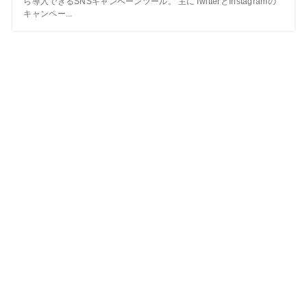
ら導入できるSNSキャンペーンツール。 主にTwitterとInstagramの
キャンペー...