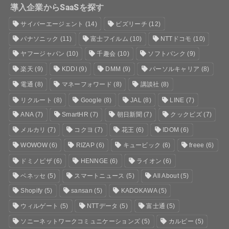
導入企業からSaaSを探す
サイバーエージェント
(14)
ビズリーチ
(12)
パナソニック
(11)
富士フイルム
(10)
NTTドコモ
(10)
ヤフージャパン
(10)
千趣会
(10)
ソフトバンク
(9)
楽天
(9)
KDDI
(9)
DMM
(9)
パーソルキャリア
(8)
電通
(8)
マネーフォワード
(8)
講談社
(8)
リクルート
(8)
Google
(8)
JAL
(8)
LINE
(7)
ANA
(7)
SmartHR
(7)
朝日新聞
(7)
クックビズ
(7)
メルカリ
(7)
コクヨ
(7)
花王
(6)
IDOM
(6)
WOWOW
(6)
RIZAP
(6)
キュービック
(6)
freee
(6)
ドミノピザ
(6)
HENNGE
(6)
ライオン
(6)
ベネッセ
(5)
スマートニュース
(5)
All About
(5)
Shopify
(5)
sansan
(5)
KADOKAWA
(5)
ウィルゲート
(5)
NTTデータ
(5)
富士通
(5)
ソニーネットワークコミュニケーションズ
(5)
カルビー
(5)