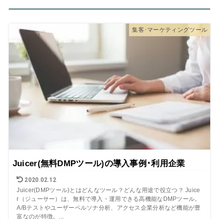
集客･マーケティングツール
Juicer(無料DMPツール)の導入事例･利用企業
2020.02.12
Juicer(DMPツール)とはどんなツール？どんな用途で役立つ？ Juice
r（ジューサー）は、無料で導入・運用できる高機能なDMPツール。
A/Bテストやユーザーペルソナ分析、アクセス企業分析など機能が豊
富なのが特徴。...