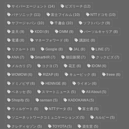
サイバーエージェント
(14)
ビズリーチ
(12)
パナソニック
(11)
富士フイルム
(10)
NTTドコモ
(10)
ヤフージャパン
(10)
千趣会
(10)
ソフトバンク
(9)
楽天
(9)
KDDI
(9)
DMM
(9)
パーソルキャリア
(8)
電通
(8)
マネーフォワード
(8)
講談社
(8)
リクルート
(8)
Google
(8)
JAL
(8)
LINE
(7)
ANA
(7)
SmartHR
(7)
朝日新聞
(7)
クックビズ
(7)
メルカリ
(7)
コクヨ
(7)
花王
(6)
IDOM
(6)
WOWOW
(6)
RIZAP
(6)
キュービック
(6)
freee
(6)
ドミノピザ
(6)
HENNGE
(6)
ライオン
(6)
ベネッセ
(5)
スマートニュース
(5)
All About
(5)
Shopify
(5)
sansan
(5)
KADOKAWA
(5)
ウィルゲート
(5)
NTTデータ
(5)
富士通
(5)
ソニーネットワークコミュニケーションズ
(5)
カルビー
(5)
クレディセゾン
(5)
TOYOTA
(5)
資生堂
(5)