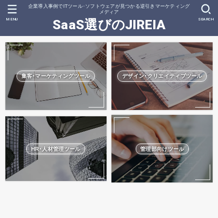
企業導入事例でITツール･ソフトウェアが見つかる逆引きマーケティング
メディア
MENU
SEARCH
SaaS選びのJIREIA
集客･マーケティングツール
デザイン･クリエイティブツール
HR･人材管理ツール
管理部向けツール