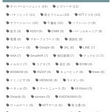
サイバーエージェント
(14)
ビズリーチ
(12)
パナソニック
(11)
富士フイルム
(10)
NTTドコモ
(10)
ヤフージャパン
(10)
千趣会
(10)
ソフトバンク
(9)
楽天
(9)
KDDI
(9)
DMM
(9)
パーソルキャリア
(8)
電通
(8)
マネーフォワード
(8)
講談社
(8)
リクルート
(8)
Google
(8)
JAL
(8)
LINE
(7)
ANA
(7)
SmartHR
(7)
朝日新聞
(7)
クックビズ
(7)
メルカリ
(7)
コクヨ
(7)
花王
(6)
IDOM
(6)
WOWOW
(6)
RIZAP
(6)
キュービック
(6)
freee
(6)
ドミノピザ
(6)
HENNGE
(6)
ライオン
(6)
ベネッセ
(5)
スマートニュース
(5)
All About
(5)
Shopify
(5)
sansan
(5)
KADOKAWA
(5)
ウィルゲート
(5)
NTTデータ
(5)
富士通
(5)