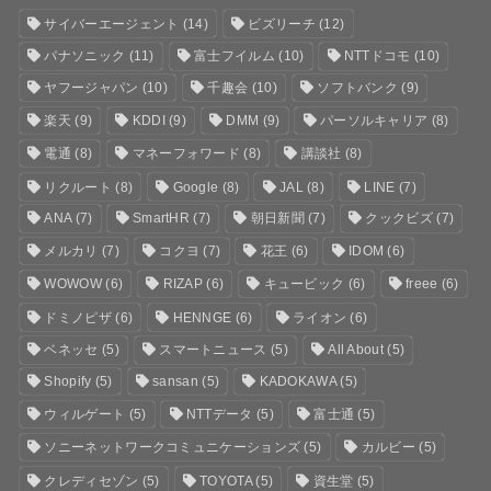
サイバーエージェント
(14)
ビズリーチ
(12)
パナソニック
(11)
富士フイルム
(10)
NTTドコモ
(10)
ヤフージャパン
(10)
千趣会
(10)
ソフトバンク
(9)
楽天
(9)
KDDI
(9)
DMM
(9)
パーソルキャリア
(8)
電通
(8)
マネーフォワード
(8)
講談社
(8)
リクルート
(8)
Google
(8)
JAL
(8)
LINE
(7)
ANA
(7)
SmartHR
(7)
朝日新聞
(7)
クックビズ
(7)
メルカリ
(7)
コクヨ
(7)
花王
(6)
IDOM
(6)
WOWOW
(6)
RIZAP
(6)
キュービック
(6)
freee
(6)
ドミノピザ
(6)
HENNGE
(6)
ライオン
(6)
ベネッセ
(5)
スマートニュース
(5)
All About
(5)
Shopify
(5)
sansan
(5)
KADOKAWA
(5)
ウィルゲート
(5)
NTTデータ
(5)
富士通
(5)
ソニーネットワークコミュニケーションズ
(5)
カルビー
(5)
クレディセゾン
(5)
TOYOTA
(5)
資生堂
(5)