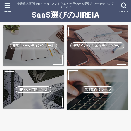
企業導入事例でITツール･ソフトウェアが見つかる逆引きマーケティング
メディア
MENU
SEARCH
SaaS選びのJIREIA
集客･マーケティングツール
デザイン･クリエイティブツール
HR･人材管理ツール
管理部向けツール