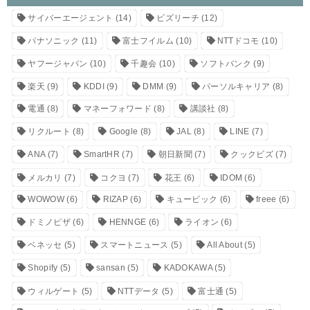
サイバーエージェント
(14)
ビズリーチ
(12)
パナソニック
(11)
富士フイルム
(10)
NTTドコモ
(10)
ヤフージャパン
(10)
千趣会
(10)
ソフトバンク
(9)
楽天
(9)
KDDI
(9)
DMM
(9)
パーソルキャリア
(8)
電通
(8)
マネーフォワード
(8)
講談社
(8)
リクルート
(8)
Google
(8)
JAL
(8)
LINE
(7)
ANA
(7)
SmartHR
(7)
朝日新聞
(7)
クックビズ
(7)
メルカリ
(7)
コクヨ
(7)
花王
(6)
IDOM
(6)
WOWOW
(6)
RIZAP
(6)
キュービック
(6)
freee
(6)
ドミノピザ
(6)
HENNGE
(6)
ライオン
(6)
ベネッセ
(5)
スマートニュース
(5)
All About
(5)
Shopify
(5)
sansan
(5)
KADOKAWA
(5)
ウィルゲート
(5)
NTTデータ
(5)
富士通
(5)