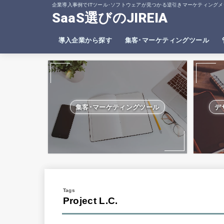
企業導入事例でITツール･ソフトウェアが見つかる逆引きマーケティングメ
SaaS選びのJIREIA
導入企業から探す
集客･マーケティングツール
SEO分析ツール
ヒートマップツール
集客･マーケティングツール
デ
Project L.C.