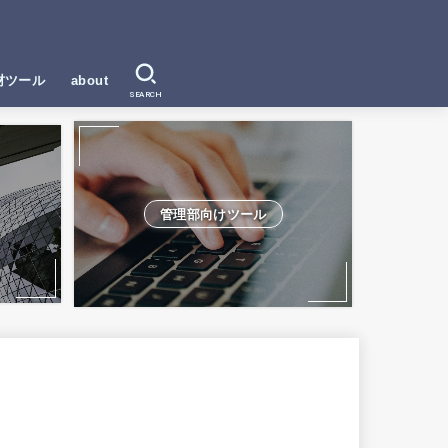
材ツール
about
SEARCH
管理部向けツール