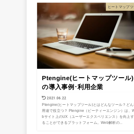
ヒートマップツ
Ptengine(ヒートマップツール)
の導入事例･利用企業
2021.06.22
Ptengine(ヒートマップツール)とはどんなツール？ど
用途で役立つ？ Ptengine（ピーティーエンジン）は、
bサイト上のUX（ユーザーエクスペリエンス）を向上す
ることができるプラットフォーム。Web解析の...