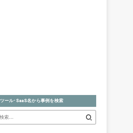
ツール･SaaS名から事例を検索
検
索: