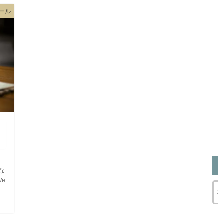
ール
んな
We