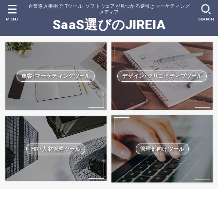
企業導入事例でITツール･ソフトウェアが見つかる逆引きマーケティング
メディア
MENU
SEARCH
SaaS選びのJIREIA
集客･マーケティングツール
デザイン･クリエイティブツール
HR･人材管理ツール
管理部向けツール