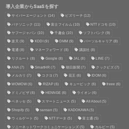
導入企業からSaaSを探す
サイバーエージェント
(14)
ビズリーチ
(12)
パナソニック
(11)
富士フイルム
(10)
NTTドコモ
(10)
ヤフージャパン
(10)
千趣会
(10)
ソフトバンク
(9)
楽天
(9)
KDDI
(9)
DMM
(9)
パーソルキャリア
(8)
電通
(8)
マネーフォワード
(8)
講談社
(8)
リクルート
(8)
Google
(8)
JAL
(8)
LINE
(7)
ANA
(7)
SmartHR
(7)
朝日新聞
(7)
クックビズ
(7)
メルカリ
(7)
コクヨ
(7)
花王
(6)
IDOM
(6)
WOWOW
(6)
RIZAP
(6)
キュービック
(6)
freee
(6)
ドミノピザ
(6)
HENNGE
(6)
ライオン
(6)
ベネッセ
(5)
スマートニュース
(5)
All About
(5)
Shopify
(5)
sansan
(5)
KADOKAWA
(5)
ウィルゲート
(5)
NTTデータ
(5)
富士通
(5)
ソニーネットワークコミュニケーションズ
(5)
カルビー
(5)