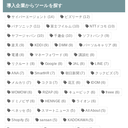
導入企業からツールを探す
サイバーエージェント
(14)
ビズリーチ
(12)
パナソニック
(11)
富士フイルム
(10)
NTTドコモ
(10)
ヤフージャパン
(10)
千趣会
(10)
ソフトバンク
(9)
楽天
(9)
KDDI
(9)
DMM
(9)
パーソルキャリア
(8)
電通
(8)
マネーフォワード
(8)
講談社
(8)
リクルート
(8)
Google
(8)
JAL
(8)
LINE
(7)
ANA
(7)
SmartHR
(7)
朝日新聞
(7)
クックビズ
(7)
メルカリ
(7)
コクヨ
(7)
花王
(6)
IDOM
(6)
WOWOW
(6)
RIZAP
(6)
キュービック
(6)
freee
(6)
ドミノピザ
(6)
HENNGE
(6)
ライオン
(6)
ベネッセ
(5)
スマートニュース
(5)
All About
(5)
Shopify
(5)
sansan
(5)
KADOKAWA
(5)