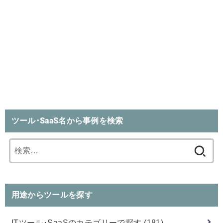
ツール･SaaS名から事例を検索
検
索:
用途からツールを探す
ITツール･SaaSのカテゴリーで探す
(181)