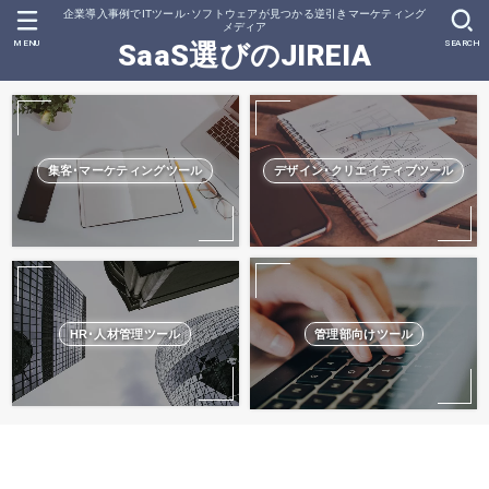
企業導入事例でITツール･ソフトウェアが見つかる逆引きマーケティング
メディア
MENU
SEARCH
SaaS選びのJIREIA
集客･マーケティングツール
デザイン･クリエイティブツール
HR･人材管理ツール
管理部向けツール