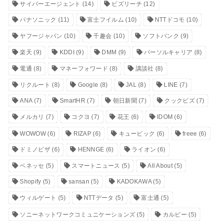
サイバーエージェント
(14)
ビズリーチ
(12)
パナソニック
(11)
富士フイルム
(10)
NTTドコモ
(10)
ヤフージャパン
(10)
千趣会
(10)
ソフトバンク
(9)
楽天
(9)
KDDI
(9)
DMM
(9)
パーソルキャリア
(8)
電通
(8)
マネーフォワード
(8)
講談社
(8)
リクルート
(8)
Google
(8)
JAL
(8)
LINE
(7)
ANA
(7)
SmartHR
(7)
朝日新聞
(7)
クックビズ
(7)
メルカリ
(7)
コクヨ
(7)
花王
(6)
IDOM
(6)
WOWOW
(6)
RIZAP
(6)
キュービック
(6)
freee
(6)
ドミノピザ
(6)
HENNGE
(6)
ライオン
(6)
ベネッセ
(5)
スマートニュース
(5)
All About
(5)
Shopify
(5)
sansan
(5)
KADOKAWA
(5)
ウィルゲート
(5)
NTTデータ
(5)
富士通
(5)
ソニーネットワークコミュニケーションズ
(5)
カルビー
(5)