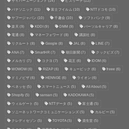
サイバーエージェント
(14)
ビズリーチ
(12)
パナソニック
(11)
富士フイルム
(10)
NTTドコモ
(10)
ヤフージャパン
(10)
千趣会
(10)
ソフトバンク
(9)
楽天
(9)
KDDI
(9)
DMM
(9)
パーソルキャリア
(8)
電通
(8)
マネーフォワード
(8)
講談社
(8)
リクルート
(8)
Google
(8)
JAL
(8)
LINE
(7)
ANA
(7)
SmartHR
(7)
朝日新聞
(7)
クックビズ
(7)
メルカリ
(7)
コクヨ
(7)
花王
(6)
IDOM
(6)
WOWOW
(6)
RIZAP
(6)
キュービック
(6)
freee
(6)
ドミノピザ
(6)
HENNGE
(6)
ライオン
(6)
ベネッセ
(5)
スマートニュース
(5)
All About
(5)
Shopify
(5)
sansan
(5)
KADOKAWA
(5)
ウィルゲート
(5)
NTTデータ
(5)
富士通
(5)
ソニーネットワークコミュニケーションズ
(5)
カルビー
(5)
クレディセゾン
(5)
TOYOTA
(5)
資生堂
(5)