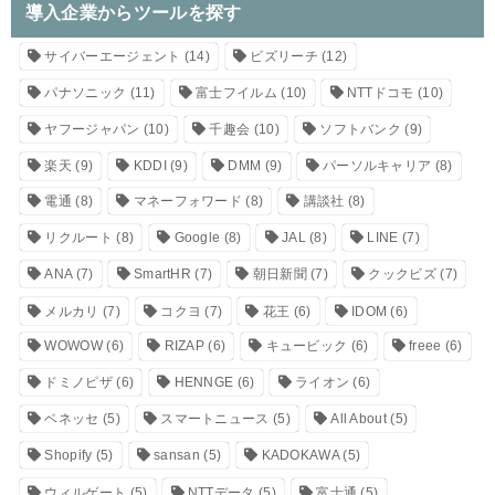
導入企業からツールを探す
サイバーエージェント
(14)
ビズリーチ
(12)
パナソニック
(11)
富士フイルム
(10)
NTTドコモ
(10)
ヤフージャパン
(10)
千趣会
(10)
ソフトバンク
(9)
楽天
(9)
KDDI
(9)
DMM
(9)
パーソルキャリア
(8)
電通
(8)
マネーフォワード
(8)
講談社
(8)
リクルート
(8)
Google
(8)
JAL
(8)
LINE
(7)
ANA
(7)
SmartHR
(7)
朝日新聞
(7)
クックビズ
(7)
メルカリ
(7)
コクヨ
(7)
花王
(6)
IDOM
(6)
WOWOW
(6)
RIZAP
(6)
キュービック
(6)
freee
(6)
ドミノピザ
(6)
HENNGE
(6)
ライオン
(6)
ベネッセ
(5)
スマートニュース
(5)
All About
(5)
Shopify
(5)
sansan
(5)
KADOKAWA
(5)
ウィルゲート
(5)
NTTデータ
(5)
富士通
(5)