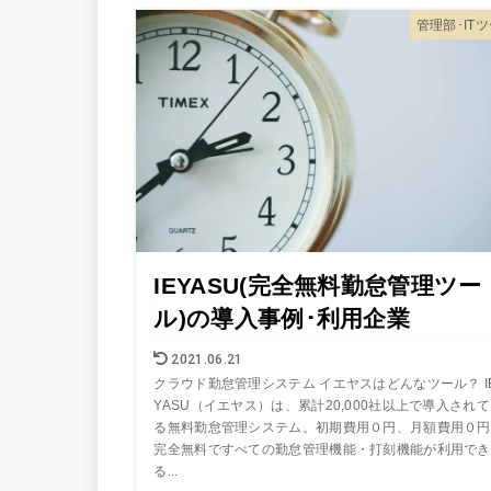
管理部･IT
IEYASU(完全無料勤怠管理ツー
ル)の導入事例･利用企業
2021.06.21
クラウド勤怠管理システム イエヤスはどんなツール？ I
YASU（イエヤス）は、累計20,000社以上で導入され
る無料勤怠管理システム。初期費用０円、月額費用０円
完全無料ですべての勤怠管理機能・打刻機能が利用でき
る...