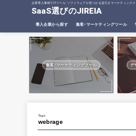
企業導入事例でITツール･ソフトウェアが見つかる逆引きマーケティングメ
SaaS選びのJIREIA
導入企業から探す
集客･マーケティングツール
SEO分析ツール
ヒートマップツール
集客･マーケティングツール
デ
webrage