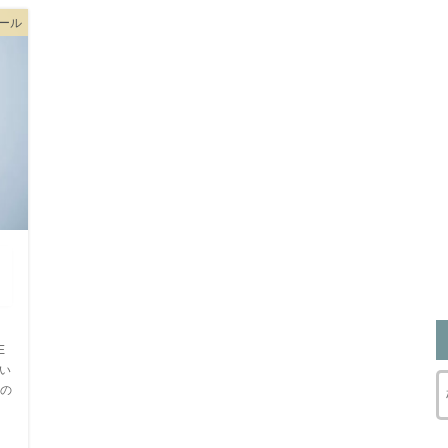
ツール
E
てい
の