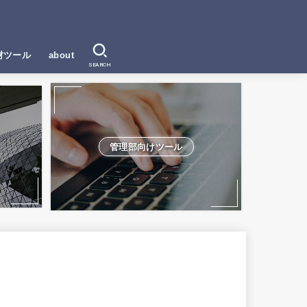
材ツール
about
SEARCH
管理部向けツール