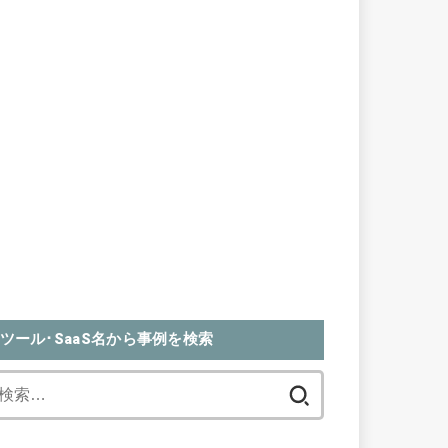
ツール･SaaS名から事例を検索
検
索: