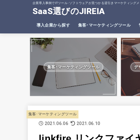
企業導入事例でITツール･ソフトウェアが見つかる逆引きマーケティングメ
SaaS選びのJIREIA
導入企業から探す
集客･マーケティングツール
SEO分析ツール
ヒートマップツール
集客･マーケティングツール
デ
集客･マーケティングツール
2021.06.06
2021.06.10
linkfire リンク