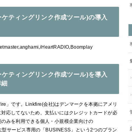
ー(マーケティングリンク作成ツール)の導入
cketmaster,anghami,iHeartRADIO,Boomplay
ー(マーケティングリンク作成ツール)を導入
詳細
kfire」です。Linkfire(会社)はデンマークを本拠にアメリ
に対応してないため、支払いにはクレジットカードが必
能のみを利用できる個人・小規模企業向けの
大型サービス専用の「BUSINESS」という2つのプラン