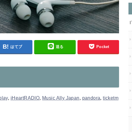
はてブ
送る
Pocket
lay
,
iHeartRADIO
,
Music Ally Japan
,
pandora
,
ticketm