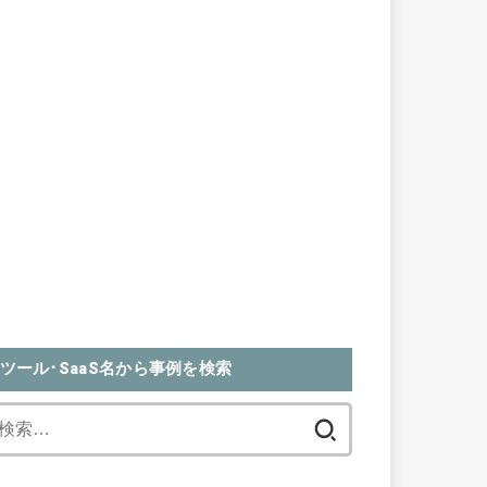
ツール･SaaS名から事例を検索
検
索: