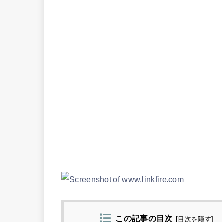
この記事の目次
[
目次を隠す
]