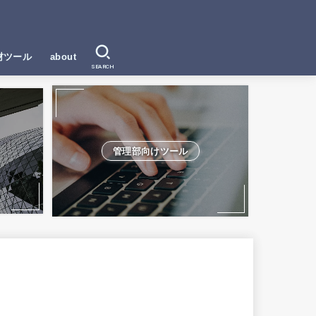
材ツール
about
SEARCH
管理部向けツール