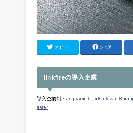
ツイート
シェア
linkfireの導入企業
導入企業例：
anghami
,
bandsintown
,
Boomp
aster