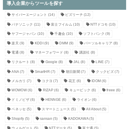
導入企業からツールを探す
サイバーエージェント
(14)
ビズリーチ
(12)
パナソニック
(11)
富士フイルム
(10)
NTTドコモ
(10)
ヤフージャパン
(10)
千趣会
(10)
ソフトバンク
(9)
楽天
(9)
KDDI
(9)
DMM
(9)
パーソルキャリア
(8)
電通
(8)
マネーフォワード
(8)
講談社
(8)
リクルート
(8)
Google
(8)
JAL
(8)
LINE
(7)
ANA
(7)
SmartHR
(7)
朝日新聞
(7)
クックビズ
(7)
メルカリ
(7)
コクヨ
(7)
花王
(6)
IDOM
(6)
WOWOW
(6)
RIZAP
(6)
キュービック
(6)
freee
(6)
ドミノピザ
(6)
HENNGE
(6)
ライオン
(6)
ベネッセ
(5)
スマートニュース
(5)
All About
(5)
Shopify
(5)
sansan
(5)
KADOKAWA
(5)
ウィルゲート
(5)
NTTデータ
(5)
富士通
(5)