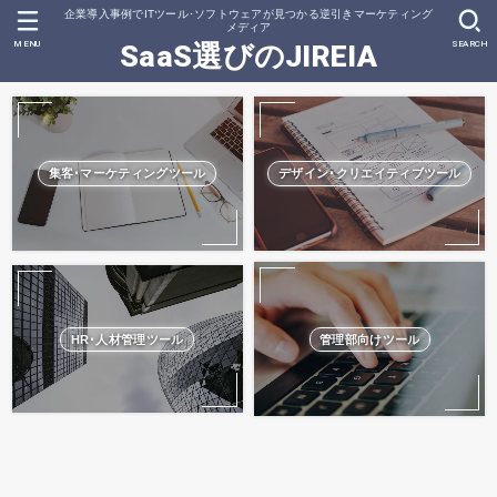
企業導入事例でITツール･ソフトウェアが見つかる逆引きマーケティング
メディア
MENU
SEARCH
SaaS選びのJIREIA
集客･マーケティングツール
デザイン･クリエイティブツール
HR･人材管理ツール
管理部向けツール