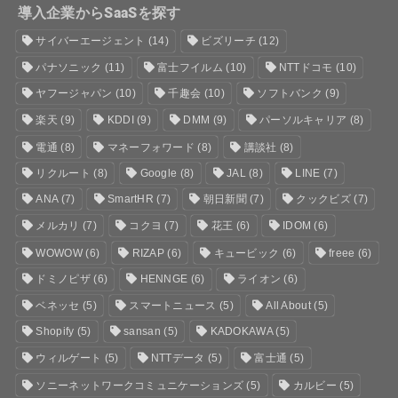
導入企業からSaaSを探す
サイバーエージェント
(14)
ビズリーチ
(12)
パナソニック
(11)
富士フイルム
(10)
NTTドコモ
(10)
ヤフージャパン
(10)
千趣会
(10)
ソフトバンク
(9)
楽天
(9)
KDDI
(9)
DMM
(9)
パーソルキャリア
(8)
電通
(8)
マネーフォワード
(8)
講談社
(8)
リクルート
(8)
Google
(8)
JAL
(8)
LINE
(7)
ANA
(7)
SmartHR
(7)
朝日新聞
(7)
クックビズ
(7)
メルカリ
(7)
コクヨ
(7)
花王
(6)
IDOM
(6)
WOWOW
(6)
RIZAP
(6)
キュービック
(6)
freee
(6)
ドミノピザ
(6)
HENNGE
(6)
ライオン
(6)
ベネッセ
(5)
スマートニュース
(5)
All About
(5)
Shopify
(5)
sansan
(5)
KADOKAWA
(5)
ウィルゲート
(5)
NTTデータ
(5)
富士通
(5)
ソニーネットワークコミュニケーションズ
(5)
カルビー
(5)