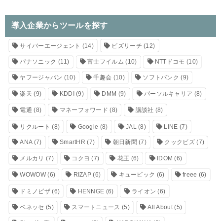
導入企業からツールを探す
サイバーエージェント
(14)
ビズリーチ
(12)
パナソニック
(11)
富士フイルム
(10)
NTTドコモ
(10)
ヤフージャパン
(10)
千趣会
(10)
ソフトバンク
(9)
楽天
(9)
KDDI
(9)
DMM
(9)
パーソルキャリア
(8)
電通
(8)
マネーフォワード
(8)
講談社
(8)
リクルート
(8)
Google
(8)
JAL
(8)
LINE
(7)
ANA
(7)
SmartHR
(7)
朝日新聞
(7)
クックビズ
(7)
メルカリ
(7)
コクヨ
(7)
花王
(6)
IDOM
(6)
WOWOW
(6)
RIZAP
(6)
キュービック
(6)
freee
(6)
ドミノピザ
(6)
HENNGE
(6)
ライオン
(6)
ベネッセ
(5)
スマートニュース
(5)
All About
(5)