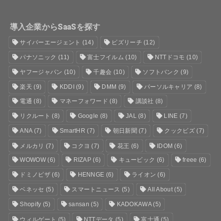
導入企業からSaaSを探す
サイバーエージェント
(14)
ビズリーチ
(12)
パナソニック
(11)
富士フイルム
(10)
NTTドコモ
(10)
ヤフージャパン
(10)
千趣会
(10)
ソフトバンク
(9)
楽天
(9)
KDDI
(9)
DMM
(9)
パーソルキャリア
(8)
電通
(8)
マネーフォワード
(8)
講談社
(8)
リクルート
(8)
Google
(8)
JAL
(8)
LINE
(7)
ANA
(7)
SmartHR
(7)
朝日新聞
(7)
クックビズ
(7)
メルカリ
(7)
コクヨ
(7)
花王
(6)
IDOM
(6)
WOWOW
(6)
RIZAP
(6)
キュービック
(6)
freee
(6)
ドミノピザ
(6)
HENNGE
(6)
ライオン
(6)
ベネッセ
(5)
スマートニュース
(5)
All About
(5)
Shopify
(5)
sansan
(5)
KADOKAWA
(5)
ウィルゲート
(5)
NTTデータ
(5)
富士通
(5)