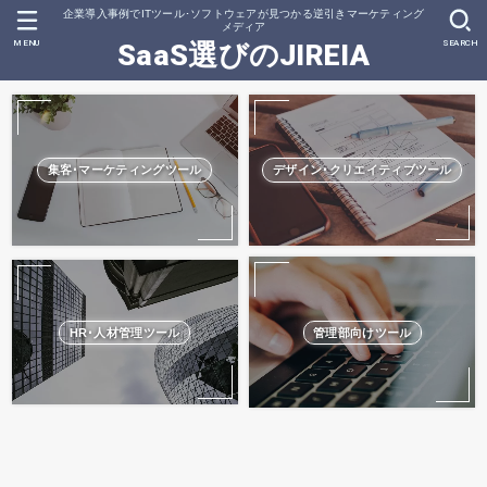
企業導入事例でITツール･ソフトウェアが見つかる逆引きマーケティング
メディア
MENU
SEARCH
SaaS選びのJIREIA
集客･マーケティングツール
デザイン･クリエイティブツール
HR･人材管理ツール
管理部向けツール