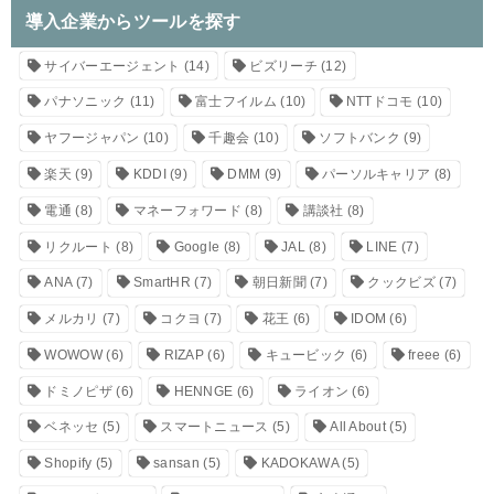
導入企業からツールを探す
サイバーエージェント
(14)
ビズリーチ
(12)
パナソニック
(11)
富士フイルム
(10)
NTTドコモ
(10)
ヤフージャパン
(10)
千趣会
(10)
ソフトバンク
(9)
楽天
(9)
KDDI
(9)
DMM
(9)
パーソルキャリア
(8)
電通
(8)
マネーフォワード
(8)
講談社
(8)
リクルート
(8)
Google
(8)
JAL
(8)
LINE
(7)
ANA
(7)
SmartHR
(7)
朝日新聞
(7)
クックビズ
(7)
メルカリ
(7)
コクヨ
(7)
花王
(6)
IDOM
(6)
WOWOW
(6)
RIZAP
(6)
キュービック
(6)
freee
(6)
ドミノピザ
(6)
HENNGE
(6)
ライオン
(6)
ベネッセ
(5)
スマートニュース
(5)
All About
(5)
Shopify
(5)
sansan
(5)
KADOKAWA
(5)