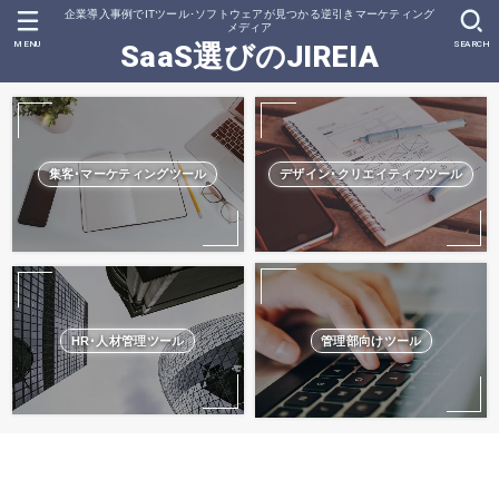
企業導入事例でITツール･ソフトウェアが見つかる逆引きマーケティング
メディア
MENU
SEARCH
SaaS選びのJIREIA
集客･マーケティングツール
デザイン･クリエイティブツール
HR･人材管理ツール
管理部向けツール