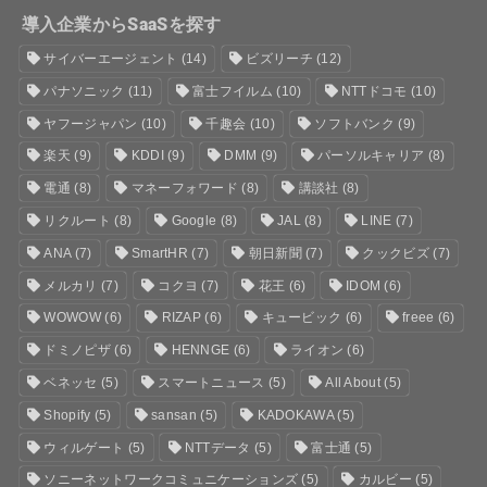
導入企業からSaaSを探す
サイバーエージェント
(14)
ビズリーチ
(12)
パナソニック
(11)
富士フイルム
(10)
NTTドコモ
(10)
ヤフージャパン
(10)
千趣会
(10)
ソフトバンク
(9)
楽天
(9)
KDDI
(9)
DMM
(9)
パーソルキャリア
(8)
電通
(8)
マネーフォワード
(8)
講談社
(8)
リクルート
(8)
Google
(8)
JAL
(8)
LINE
(7)
ANA
(7)
SmartHR
(7)
朝日新聞
(7)
クックビズ
(7)
メルカリ
(7)
コクヨ
(7)
花王
(6)
IDOM
(6)
WOWOW
(6)
RIZAP
(6)
キュービック
(6)
freee
(6)
ドミノピザ
(6)
HENNGE
(6)
ライオン
(6)
ベネッセ
(5)
スマートニュース
(5)
All About
(5)
Shopify
(5)
sansan
(5)
KADOKAWA
(5)
ウィルゲート
(5)
NTTデータ
(5)
富士通
(5)
ソニーネットワークコミュニケーションズ
(5)
カルビー
(5)