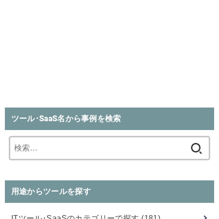
ツール･SaaS名から事例を検索
検
索:
用途からツールを探す
ITツール･SaaSのカテゴリーで探す
(181)