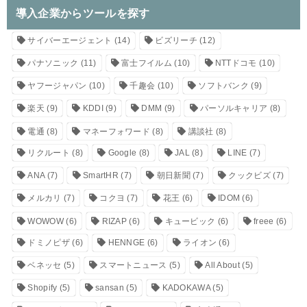
導入企業からツールを探す
サイバーエージェント
(14)
ビズリーチ
(12)
パナソニック
(11)
富士フイルム
(10)
NTTドコモ
(10)
ヤフージャパン
(10)
千趣会
(10)
ソフトバンク
(9)
楽天
(9)
KDDI
(9)
DMM
(9)
パーソルキャリア
(8)
電通
(8)
マネーフォワード
(8)
講談社
(8)
リクルート
(8)
Google
(8)
JAL
(8)
LINE
(7)
ANA
(7)
SmartHR
(7)
朝日新聞
(7)
クックビズ
(7)
メルカリ
(7)
コクヨ
(7)
花王
(6)
IDOM
(6)
WOWOW
(6)
RIZAP
(6)
キュービック
(6)
freee
(6)
ドミノピザ
(6)
HENNGE
(6)
ライオン
(6)
ベネッセ
(5)
スマートニュース
(5)
All About
(5)
Shopify
(5)
sansan
(5)
KADOKAWA
(5)