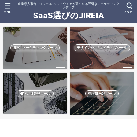
企業導入事例でITツール･ソフトウェアが見つかる逆引きマーケティング
メディア
MENU
SEARCH
SaaS選びのJIREIA
集客･マーケティングツール
デザイン･クリエイティブツール
HR･人材管理ツール
管理部向けツール