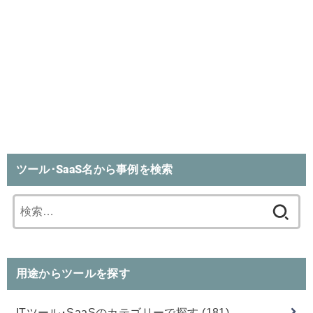
ツール･SaaS名から事例を検索
検
索:
用途からツールを探す
ITツール･SaaSのカテゴリーで探す
(181)