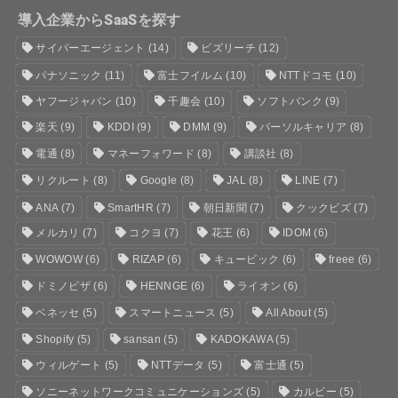
導入企業からSaaSを探す
サイバーエージェント
(14)
ビズリーチ
(12)
パナソニック
(11)
富士フイルム
(10)
NTTドコモ
(10)
ヤフージャパン
(10)
千趣会
(10)
ソフトバンク
(9)
楽天
(9)
KDDI
(9)
DMM
(9)
パーソルキャリア
(8)
電通
(8)
マネーフォワード
(8)
講談社
(8)
リクルート
(8)
Google
(8)
JAL
(8)
LINE
(7)
ANA
(7)
SmartHR
(7)
朝日新聞
(7)
クックビズ
(7)
メルカリ
(7)
コクヨ
(7)
花王
(6)
IDOM
(6)
WOWOW
(6)
RIZAP
(6)
キュービック
(6)
freee
(6)
ドミノピザ
(6)
HENNGE
(6)
ライオン
(6)
ベネッセ
(5)
スマートニュース
(5)
All About
(5)
Shopify
(5)
sansan
(5)
KADOKAWA
(5)
ウィルゲート
(5)
NTTデータ
(5)
富士通
(5)
ソニーネットワークコミュニケーションズ
(5)
カルビー
(5)