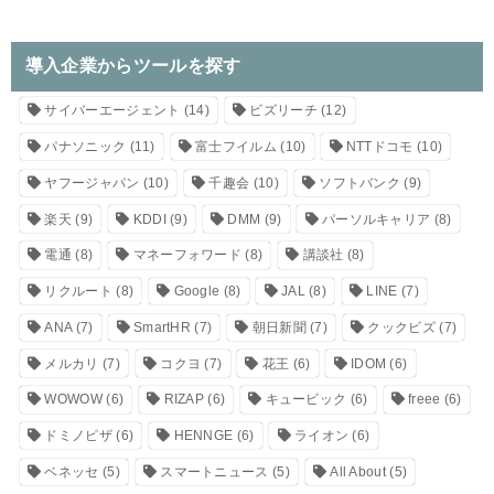
導入企業からツールを探す
サイバーエージェント
(14)
ビズリーチ
(12)
パナソニック
(11)
富士フイルム
(10)
NTTドコモ
(10)
ヤフージャパン
(10)
千趣会
(10)
ソフトバンク
(9)
楽天
(9)
KDDI
(9)
DMM
(9)
パーソルキャリア
(8)
電通
(8)
マネーフォワード
(8)
講談社
(8)
リクルート
(8)
Google
(8)
JAL
(8)
LINE
(7)
ANA
(7)
SmartHR
(7)
朝日新聞
(7)
クックビズ
(7)
メルカリ
(7)
コクヨ
(7)
花王
(6)
IDOM
(6)
WOWOW
(6)
RIZAP
(6)
キュービック
(6)
freee
(6)
ドミノピザ
(6)
HENNGE
(6)
ライオン
(6)
ベネッセ
(5)
スマートニュース
(5)
All About
(5)