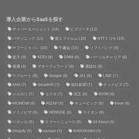
導入企業からSaaSを探す
サイバーエージェント
(14)
ビズリーチ
(12)
パナソニック
(11)
富士フイルム
(10)
NTTドコモ
(10)
ヤフージャパン
(10)
千趣会
(10)
ソフトバンク
(9)
楽天
(9)
KDDI
(9)
DMM
(9)
パーソルキャリア
(8)
電通
(8)
マネーフォワード
(8)
講談社
(8)
リクルート
(8)
Google
(8)
JAL
(8)
LINE
(7)
ANA
(7)
SmartHR
(7)
朝日新聞
(7)
クックビズ
(7)
メルカリ
(7)
コクヨ
(7)
花王
(6)
IDOM
(6)
WOWOW
(6)
RIZAP
(6)
キュービック
(6)
freee
(6)
ドミノピザ
(6)
HENNGE
(6)
ライオン
(6)
ベネッセ
(5)
スマートニュース
(5)
All About
(5)
Shopify
(5)
sansan
(5)
KADOKAWA
(5)