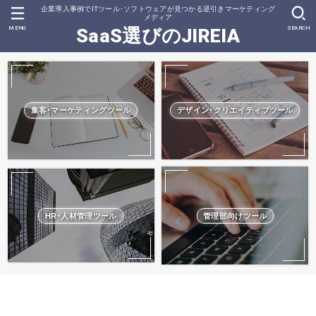
企業導入事例でITツール･ソフトウェアが見つかる逆引きマーケティング
メディア
MENU
SEARCH
SaaS選びのJIREIA
集客･マーケティングツール
デザイン･クリエイティブツール
HR･人材管理ツール
管理部向けツール