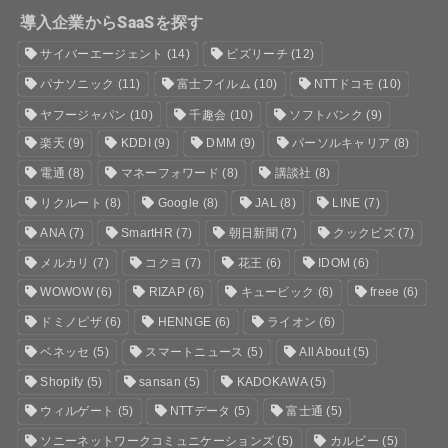
導入企業からSaaSを探す
サイバーエージェント
(14)
ビズリーチ
(12)
パナソニック
(11)
富士フイルム
(10)
NTTドコモ
(10)
ヤフージャパン
(10)
千趣会
(10)
ソフトバンク
(9)
楽天
(9)
KDDI
(9)
DMM
(9)
パーソルキャリア
(8)
電通
(8)
マネーフォワード
(8)
講談社
(8)
リクルート
(8)
Google
(8)
JAL
(8)
LINE
(7)
ANA
(7)
SmartHR
(7)
朝日新聞
(7)
クックビズ
(7)
メルカリ
(7)
コクヨ
(7)
花王
(6)
IDOM
(6)
WOWOW
(6)
RIZAP
(6)
キュービック
(6)
freee
(6)
ドミノピザ
(6)
HENNGE
(6)
ライオン
(6)
ベネッセ
(5)
スマートニュース
(5)
All About
(5)
Shopify
(5)
sansan
(5)
KADOKAWA
(5)
ウィルゲート
(5)
NTTデータ
(5)
富士通
(5)
ソニーネットワークコミュニケーションズ
(5)
カルビー
(5)