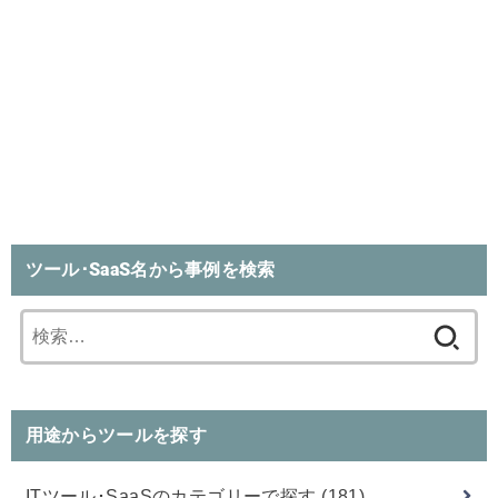
ツール･SaaS名から事例を検索
検
索:
用途からツールを探す
ITツール･SaaSのカテゴリーで探す
(181)