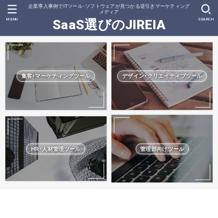
企業導入事例でITツール･ソフトウェアが見つかる逆引きマーケティング
メディア
MENU
SEARCH
SaaS選びのJIREIA
集客･マーケティングツール
デザイン･クリエイティブツール
HR･人材管理ツール
管理部向けツール