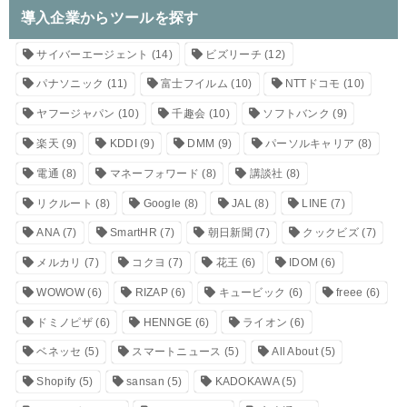
導入企業からツールを探す
サイバーエージェント
(14)
ビズリーチ
(12)
パナソニック
(11)
富士フイルム
(10)
NTTドコモ
(10)
ヤフージャパン
(10)
千趣会
(10)
ソフトバンク
(9)
楽天
(9)
KDDI
(9)
DMM
(9)
パーソルキャリア
(8)
電通
(8)
マネーフォワード
(8)
講談社
(8)
リクルート
(8)
Google
(8)
JAL
(8)
LINE
(7)
ANA
(7)
SmartHR
(7)
朝日新聞
(7)
クックビズ
(7)
メルカリ
(7)
コクヨ
(7)
花王
(6)
IDOM
(6)
WOWOW
(6)
RIZAP
(6)
キュービック
(6)
freee
(6)
ドミノピザ
(6)
HENNGE
(6)
ライオン
(6)
ベネッセ
(5)
スマートニュース
(5)
All About
(5)
Shopify
(5)
sansan
(5)
KADOKAWA
(5)