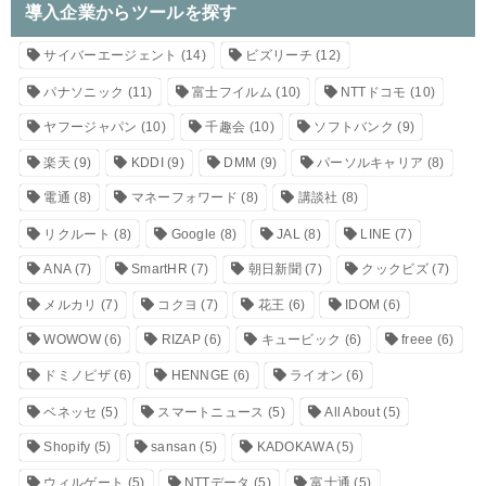
導入企業からツールを探す
サイバーエージェント
(14)
ビズリーチ
(12)
パナソニック
(11)
富士フイルム
(10)
NTTドコモ
(10)
ヤフージャパン
(10)
千趣会
(10)
ソフトバンク
(9)
楽天
(9)
KDDI
(9)
DMM
(9)
パーソルキャリア
(8)
電通
(8)
マネーフォワード
(8)
講談社
(8)
リクルート
(8)
Google
(8)
JAL
(8)
LINE
(7)
ANA
(7)
SmartHR
(7)
朝日新聞
(7)
クックビズ
(7)
メルカリ
(7)
コクヨ
(7)
花王
(6)
IDOM
(6)
WOWOW
(6)
RIZAP
(6)
キュービック
(6)
freee
(6)
ドミノピザ
(6)
HENNGE
(6)
ライオン
(6)
ベネッセ
(5)
スマートニュース
(5)
All About
(5)
Shopify
(5)
sansan
(5)
KADOKAWA
(5)
ウィルゲート
(5)
NTTデータ
(5)
富士通
(5)