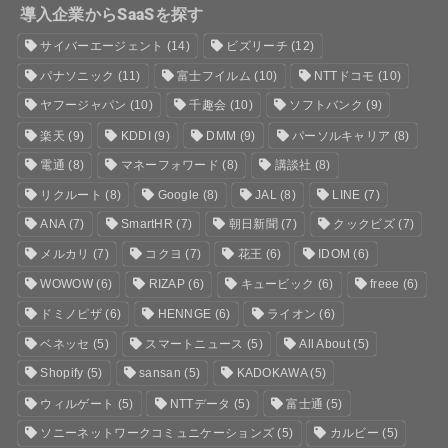
導入企業からSaaSを探す
サイバーエージェント
(14)
ビズリーチ
(12)
パナソニック
(11)
富士フイルム
(10)
NTTドコモ
(10)
ヤフージャパン
(10)
千趣会
(10)
ソフトバンク
(9)
楽天
(9)
KDDI
(9)
DMM
(9)
パーソルキャリア
(8)
電通
(8)
マネーフォワード
(8)
講談社
(8)
リクルート
(8)
Google
(8)
JAL
(8)
LINE
(7)
ANA
(7)
SmartHR
(7)
朝日新聞
(7)
クックビズ
(7)
メルカリ
(7)
コクヨ
(7)
花王
(6)
IDOM
(6)
WOWOW
(6)
RIZAP
(6)
キュービック
(6)
freee
(6)
ドミノピザ
(6)
HENNGE
(6)
ライオン
(6)
ベネッセ
(5)
スマートニュース
(5)
All About
(5)
Shopify
(5)
sansan
(5)
KADOKAWA
(5)
ウィルゲート
(5)
NTTデータ
(5)
富士通
(5)
ソニーネットワークコミュニケーションズ
(5)
カルビー
(5)