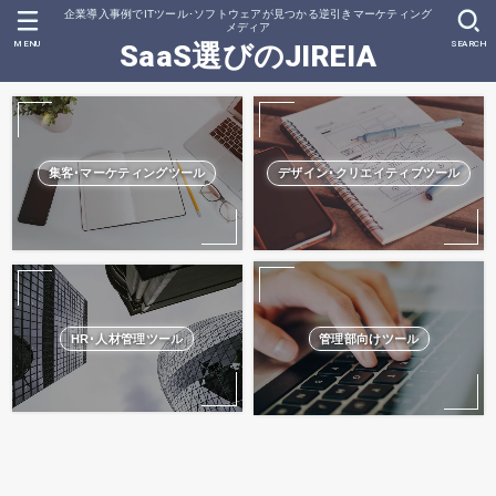
企業導入事例でITツール･ソフトウェアが見つかる逆引きマーケティング
メディア
MENU
SEARCH
SaaS選びのJIREIA
集客･マーケティングツール
デザイン･クリエイティブツール
HR･人材管理ツール
管理部向けツール