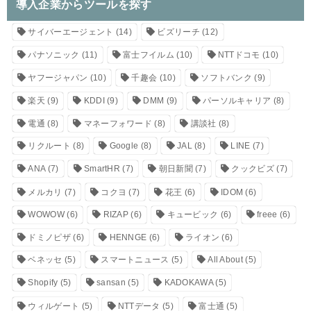
導入企業からツールを探す
サイバーエージェント
(14)
ビズリーチ
(12)
パナソニック
(11)
富士フイルム
(10)
NTTドコモ
(10)
ヤフージャパン
(10)
千趣会
(10)
ソフトバンク
(9)
楽天
(9)
KDDI
(9)
DMM
(9)
パーソルキャリア
(8)
電通
(8)
マネーフォワード
(8)
講談社
(8)
リクルート
(8)
Google
(8)
JAL
(8)
LINE
(7)
ANA
(7)
SmartHR
(7)
朝日新聞
(7)
クックビズ
(7)
メルカリ
(7)
コクヨ
(7)
花王
(6)
IDOM
(6)
WOWOW
(6)
RIZAP
(6)
キュービック
(6)
freee
(6)
ドミノピザ
(6)
HENNGE
(6)
ライオン
(6)
ベネッセ
(5)
スマートニュース
(5)
All About
(5)
Shopify
(5)
sansan
(5)
KADOKAWA
(5)
ウィルゲート
(5)
NTTデータ
(5)
富士通
(5)