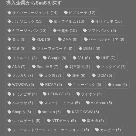
導入企業からSaaSを探す
サイバーエージェント
(14)
ビズリーチ
(12)
パナソニック
(11)
富士フイルム
(10)
NTTドコモ
(10)
ヤフージャパン
(10)
千趣会
(10)
ソフトバンク
(9)
楽天
(9)
KDDI
(9)
DMM
(9)
パーソルキャリア
(8)
電通
(8)
マネーフォワード
(8)
講談社
(8)
リクルート
(8)
Google
(8)
JAL
(8)
LINE
(7)
ANA
(7)
SmartHR
(7)
朝日新聞
(7)
クックビズ
(7)
メルカリ
(7)
コクヨ
(7)
花王
(6)
IDOM
(6)
WOWOW
(6)
RIZAP
(6)
キュービック
(6)
freee
(6)
ドミノピザ
(6)
HENNGE
(6)
ライオン
(6)
ベネッセ
(5)
スマートニュース
(5)
All About
(5)
Shopify
(5)
sansan
(5)
KADOKAWA
(5)
ウィルゲート
(5)
NTTデータ
(5)
富士通
(5)
ソニーネットワークコミュニケーションズ
(5)
カルビー
(5)