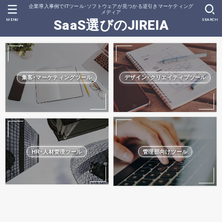
企業導入事例でITツール･ソフトウェアが見つかる逆引きマーケティング
メディア
MENU
SEARCH
SaaS選びのJIREIA
集客･マーケティングツール
デザイン･クリエイティブツール
HR･人材管理ツール
管理部向けツール