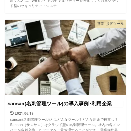
断くんとは、WEBサイトのセキュリティーを強化してくれるクラウ
ド型のセキュリティ・システ...
営業･接客ツール
sansan(名刺管理ツール)の導入事例･利用企業
2021.06.19
sansan(名刺管理ツール)とはどんなツール？どんな用途で役立つ？
Sansan（サンサン）はクラウド型の名刺管理ツール。社内の各メン
バーが名刺交換したデータを一元管理することができ、営業や社外