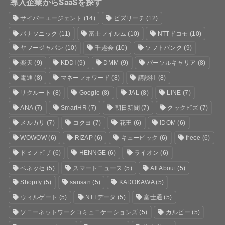
導入企業からSaaSを探す
サイバーエージェント
(14)
ビズリーチ
(12)
パナソニック
(11)
富士フイルム
(10)
NTTドコモ
(10)
ヤフージャパン
(10)
千趣会
(10)
ソフトバンク
(9)
楽天
(9)
KDDI
(9)
DMM
(9)
パーソルキャリア
(8)
電通
(8)
マネーフォワード
(8)
講談社
(8)
リクルート
(8)
Google
(8)
JAL
(8)
LINE
(7)
ANA
(7)
SmartHR
(7)
朝日新聞
(7)
クックビズ
(7)
メルカリ
(7)
コクヨ
(7)
花王
(6)
IDOM
(6)
WOWOW
(6)
RIZAP
(6)
キュービック
(6)
freee
(6)
ドミノピザ
(6)
HENNGE
(6)
ライオン
(6)
ベネッセ
(5)
スマートニュース
(5)
All About
(5)
Shopify
(5)
sansan
(5)
KADOKAWA
(5)
ウィルゲート
(5)
NTTデータ
(5)
富士通
(5)
ソニーネットワークコミュニケーションズ
(5)
カルビー
(5)