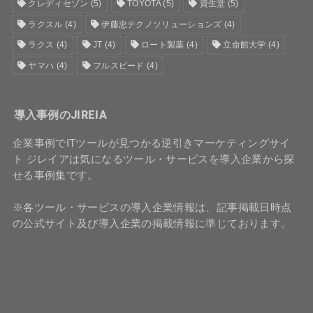
クレディセゾン
(5)
TOYOTA
(5)
資生堂
(5)
ラクスル
(4)
伊藤忠テクノソリューションズ
(4)
ラクス
(4)
JT
(4)
ロート製薬
(4)
立命館大学
(4)
ヤマハ
(4)
フルスピード
(4)
導入事例のJIREIA
企業事例でITツールが見つかる逆引きマーケティングサイ
ト ジレイアは気になるツール・サービスを導入企業から探
せる事例集です。
※各ツール・サービスの導入企業情報は、記事掲載日時点
の公式サイト及び導入企業の掲載情報に準じております。