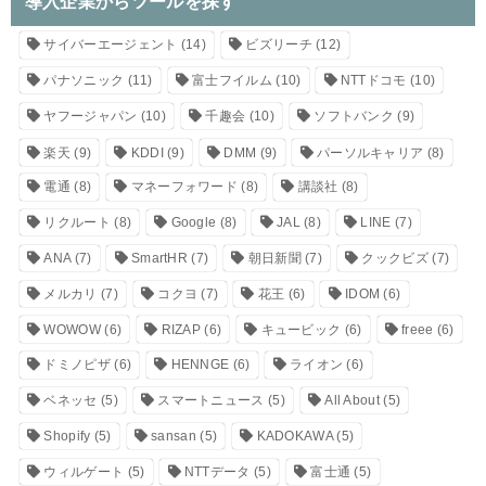
導入企業からツールを探す
サイバーエージェント
(14)
ビズリーチ
(12)
パナソニック
(11)
富士フイルム
(10)
NTTドコモ
(10)
ヤフージャパン
(10)
千趣会
(10)
ソフトバンク
(9)
楽天
(9)
KDDI
(9)
DMM
(9)
パーソルキャリア
(8)
電通
(8)
マネーフォワード
(8)
講談社
(8)
リクルート
(8)
Google
(8)
JAL
(8)
LINE
(7)
ANA
(7)
SmartHR
(7)
朝日新聞
(7)
クックビズ
(7)
メルカリ
(7)
コクヨ
(7)
花王
(6)
IDOM
(6)
WOWOW
(6)
RIZAP
(6)
キュービック
(6)
freee
(6)
ドミノピザ
(6)
HENNGE
(6)
ライオン
(6)
ベネッセ
(5)
スマートニュース
(5)
All About
(5)
Shopify
(5)
sansan
(5)
KADOKAWA
(5)
ウィルゲート
(5)
NTTデータ
(5)
富士通
(5)