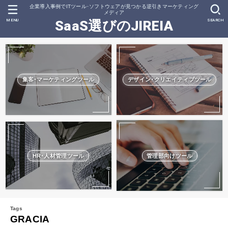
企業導入事例でITツール･ソフトウェアが見つかる逆引きマーケティング
メディア
MENU
SEARCH
SaaS選びのJIREIA
集客･マーケティングツール
デザイン･クリエイティブツール
HR･人材管理ツール
管理部向けツール
GRACIA